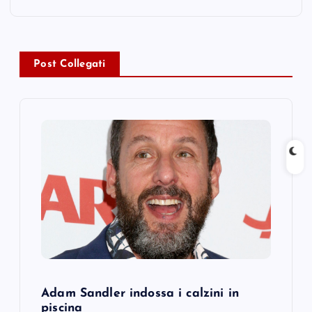
a
v
Post Collegati
i
g
a
t
i
o
n
Adam Sandler indossa i calzini in
piscina