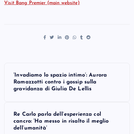
Visit Bang Premier (main website)
P
‘Invadiamo lo spazio intimo’: Aurora
o
Ramazzotti contro i gossip sulla
gravidanza di Giulia De Lellis
s
t
Re Carlo parla dell’esperienza col
cancro: ‘Ha messo in risalto il meglio
n
dell’umanità’