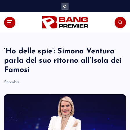
S
k
i
p
t
o
c
o
‘Ho delle spie’: Simona Ventura
n
parla del suo ritorno all’Isola dei
t
Famosi
e
n
Showbiz
t