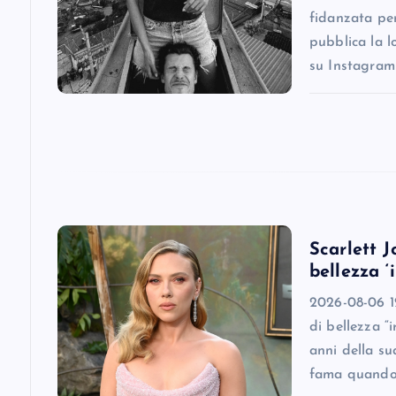
fidanzata pe
g
pubblica la l
su Instagram
a
t
i
o
Scarlett J
bellezza ‘
n
2026-08-06 12
di bellezza “
anni della su
fama quando