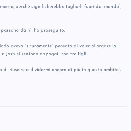
mente, perché significherebbe tagliarli fuori dal mondo”,
ci passano da lì”, ha proseguito.
odo aveva “sicuramente” pensato di voler allargare la
e Josh si sentono appagati con tre figli.
di riuscire a dividermi ancora di più in questo ambito”.