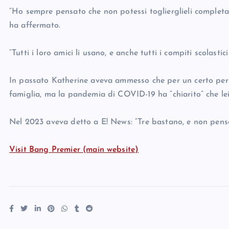
“Ho sempre pensato che non potessi toglierglieli completa
ha affermato.
“Tutti i loro amici li usano, e anche tutti i compiti scolasti
In passato Katherine aveva ammesso che per un certo peri
famiglia, ma la pandemia di COVID-19 ha “chiarito” che lei 
Nel 2023 aveva detto a E! News: “Tre bastano, e non penso 
Visit Bang Premier (main website)