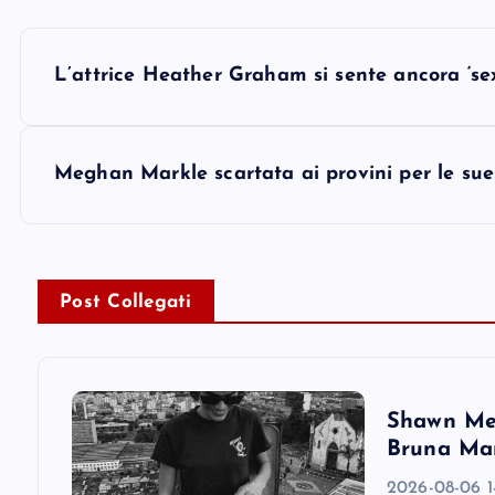
P
L’attrice Heather Graham si sente ancora ‘sex
o
s
Meghan Markle scartata ai provini per le sue l
t
n
Post Collegati
a
v
Shawn Men
Bruna Mar
i
2026-08-06 1