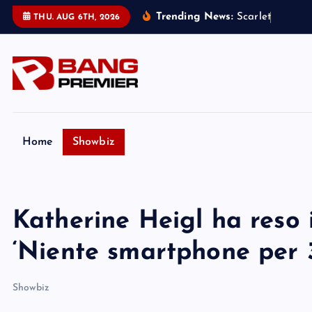
S
Trending News:
S
c
a
r
l
e
t
t
J
o
h
a
n
s
THU. AUG 6TH, 2026
k
i
p
t
o
c
o
Home
Showbiz
n
t
e
Katherine Heigl ha reso i f
n
t
‘Niente smartphone per 3
Showbiz