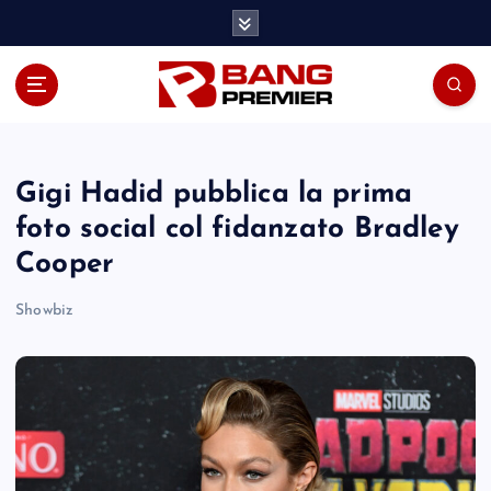
S
k
i
p
t
o
c
o
Gigi Hadid pubblica la prima
n
foto social col fidanzato Bradley
t
Cooper
e
n
Showbiz
t