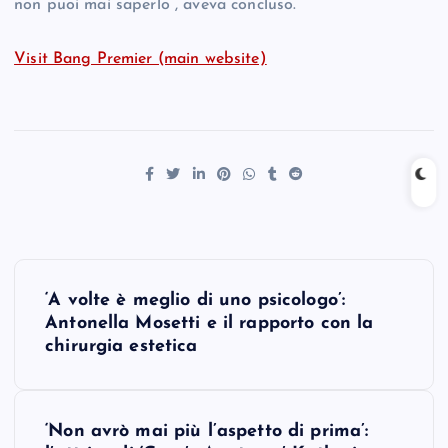
non puoi mai saperlo”, aveva concluso.
Visit Bang Premier (main website)
P
‘A volte è meglio di uno psicologo’:
o
Antonella Mosetti e il rapporto con la
chirurgia estetica
s
t
‘Non avrò mai più l’aspetto di prima’: