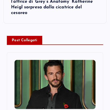
l’attrice di ‘Grey’s Anatomy’ Katherine
n
Heigl sorpresa dalla cicatrice del
cesareo
a
v
i
Post Collegati
g
a
t
i
o