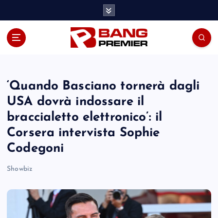
S
k
i
p
t
o
c
o
‘Quando Basciano tornerà dagli
n
USA dovrà indossare il
t
braccialetto elettronico’: il
e
n
Corsera intervista Sophie
t
Codegoni
Showbiz