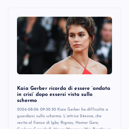
i
g
a
t
i
o
n
Kaia Gerber ricorda di essere ‘andata
in crisi’ dopo essersi vista sullo
schermo
2026-08-06 09:30:50 Kaia Gerber ha difficoltà a
guardarsi sullo schermo. L’attrice 24enne, che
recita al fianco di Igby Rigney, Homer Gere,