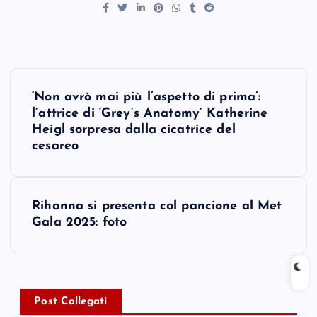
P
‘Non avrò mai più l’aspetto di prima’:
o
l’attrice di ‘Grey’s Anatomy’ Katherine
Heigl sorpresa dalla cicatrice del
s
cesareo
t
Rihanna si presenta col pancione al Met
n
Gala 2025: foto
a
v
Post Collegati