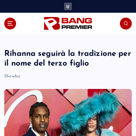
S
k
i
p
t
o
c
o
Rihanna seguirà la tradizione per
n
il nome del terzo figlio
t
e
Showbiz
n
t