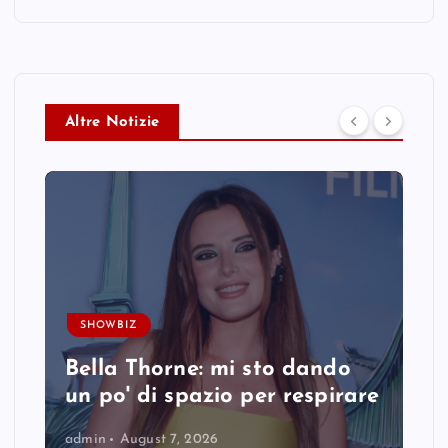
Altre Notizie
SHOWBIZ
Bella Thorne: mi sto dando
un po' di spazio per respirare
admin
August 7, 2026