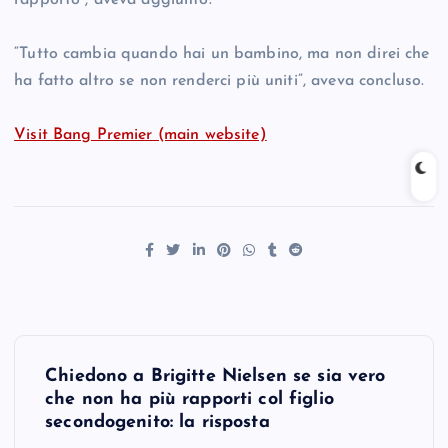
rapporto”, aveva aggiunto.
“Tutto cambia quando hai un bambino, ma non direi che
ha fatto altro se non renderci più uniti”, aveva concluso.
Visit Bang Premier (main website)
P
Chiedono a Brigitte Nielsen se sia vero
o
che non ha più rapporti col figlio
secondogenito: la risposta