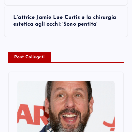
s
t
L’attrice Jamie Lee Curtis e la chirurgia
estetica agli occhi: ‘Sono pentita’
n
a
v
Post Collegati
i
g
a
t