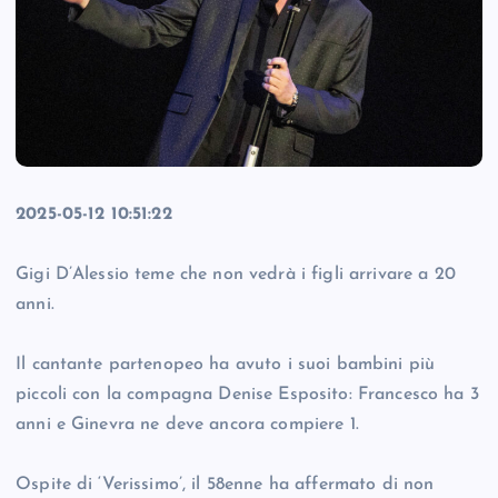
2025-05-12 10:51:22
Gigi D’Alessio teme che non vedrà i figli arrivare a 20
anni.
Il cantante partenopeo ha avuto i suoi bambini più
piccoli con la compagna Denise Esposito: Francesco ha 3
anni e Ginevra ne deve ancora compiere 1.
Ospite di ‘Verissimo’, il 58enne ha affermato di non