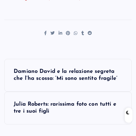
P
Damiano David e la relazione segreta
o
che l’ha scosso: ‘Mi sono sentito fragile’
s
Julia Roberts: rarissima foto con tutti e
t
tre i suoi figli
n