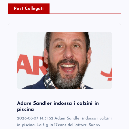
a
Post Collegati
v
i
g
a
t
i
o
Adam Sandler indossa i calzini in
piscina
n
2026-08-07 14:31:52 Adam Sandler indossa i calzini
in piscina. La figlia 17enne dell’attore, Sunny