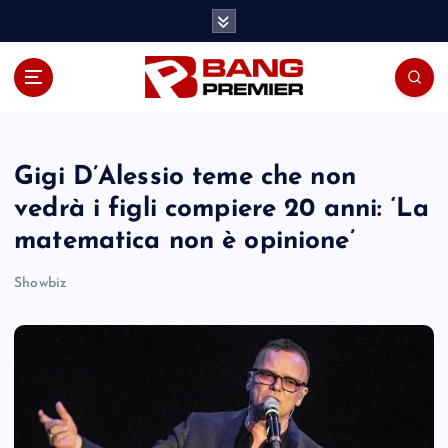
S
k
i
p
t
o
c
o
Gigi D’Alessio teme che non
n
vedrà i figli compiere 20 anni: ‘La
t
matematica non è opinione’
e
n
Showbiz
t