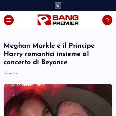
S
k
i
p
t
o
c
o
Meghan Markle e il Principe
n
Harry romantici insieme al
t
concerto di Beyonce
e
n
Showbiz
t