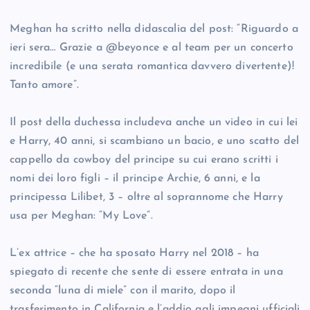
Meghan ha scritto nella didascalia del post: “Riguardo a
ieri sera… Grazie a @beyonce e al team per un concerto
incredibile (e una serata romantica davvero divertente)!
Tanto amore”.
Il post della duchessa includeva anche un video in cui lei
e Harry, 40 anni, si scambiano un bacio, e uno scatto del
cappello da cowboy del principe su cui erano scritti i
nomi dei loro figli – il principe Archie, 6 anni, e la
principessa Lilibet, 3 – oltre al soprannome che Harry
usa per Meghan: “My Love”.
L’ex attrice – che ha sposato Harry nel 2018 – ha
spiegato di recente che sente di essere entrata in una
seconda “luna di miele” con il marito, dopo il
trasferimento in California e l’addio agli impegni ufficiali