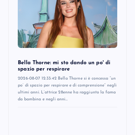
g
a
t
i
o
Bella Thorne: mi sto dando un po' di
spazio per respirare
n
2026-08-07 12:33:42 Bella Thorne si è concessa “un
po’ di spazio per respirare e di comprensione” negli
ultimi anni. L’attrice 28enne ha raggiunto la fama
da bambina e negli anni…