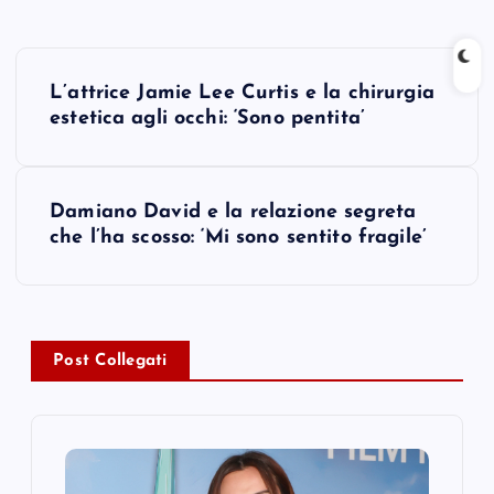
P
L’attrice Jamie Lee Curtis e la chirurgia
o
estetica agli occhi: ‘Sono pentita’
s
Damiano David e la relazione segreta
t
che l’ha scosso: ‘Mi sono sentito fragile’
n
a
Post Collegati
v
i