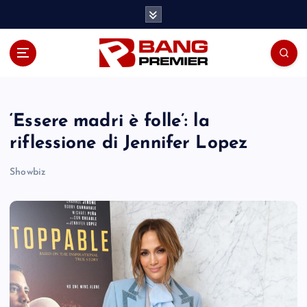
S
k
i
p
t
o
c
o
‘Essere madri è folle’: la
n
riflessione di Jennifer Lopez
t
e
Showbiz
n
t