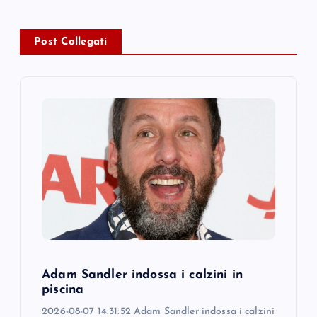
a
v
Post Collegati
i
g
a
t
i
o
Adam Sandler indossa i calzini in
n
piscina
2026-08-07 14:31:52 Adam Sandler indossa i calzini