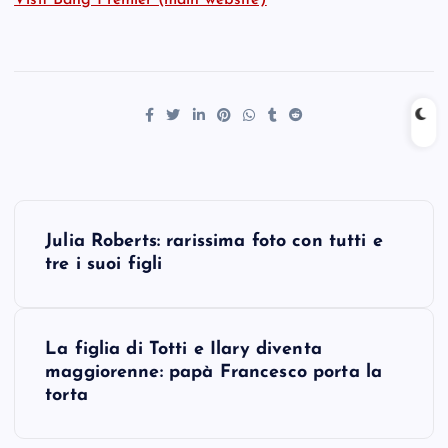
Visit Bang Premier (main website)
P
Julia Roberts: rarissima foto con tutti e
o
tre i suoi figli
s
La figlia di Totti e Ilary diventa
t
maggiorenne: papà Francesco porta la
torta
n