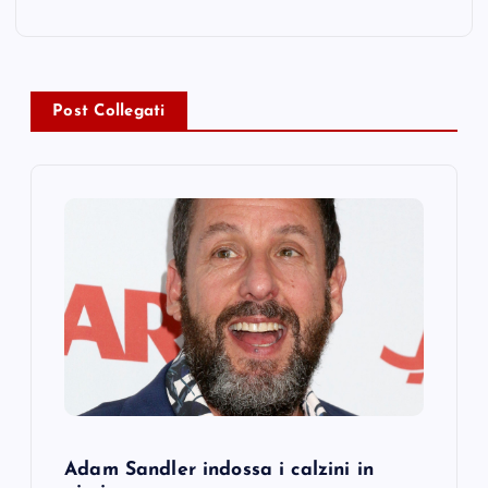
n
a
v
Post Collegati
i
g
a
t
i
o
Adam Sandler indossa i calzini in