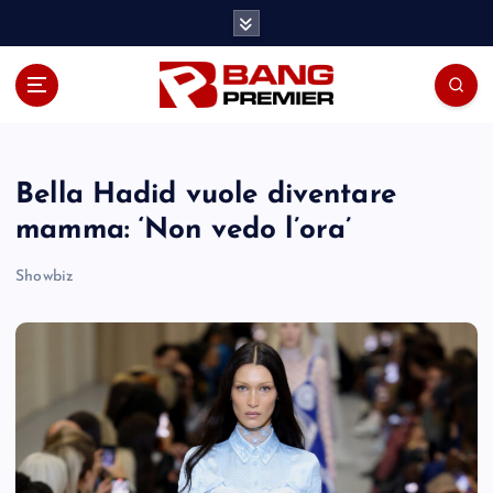
S
k
i
p
t
o
c
o
Bella Hadid vuole diventare
n
mamma: ‘Non vedo l’ora’
t
e
Showbiz
n
t