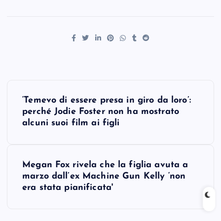
P
‘Temevo di essere presa in giro da loro’:
o
perché Jodie Foster non ha mostrato
alcuni suoi film ai figli
s
t
Megan Fox rivela che la figlia avuta a
marzo dall’ex Machine Gun Kelly ‘non
n
era stata pianificata'
a