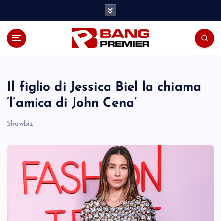
S
k
i
p
t
o
c
o
Il figlio di Jessica Biel la chiama
n
‘l’amica di John Cena’
t
e
Showbiz
n
t