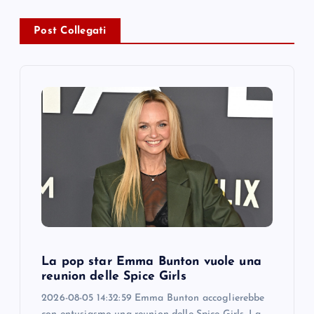
v
Post Collegati
i
g
a
t
i
o
n
La pop star Emma Bunton vuole una
reunion delle Spice Girls
2026-08-05 14:32:59 Emma Bunton accoglierebbe