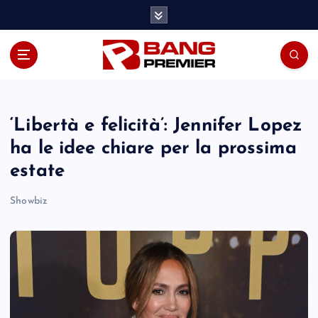
S
k
i
p
t
o
c
o
‘Libertà e felicità’: Jennifer Lopez
n
ha le idee chiare per la prossima
t
estate
e
n
Showbiz
t