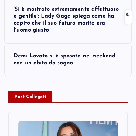
P
‘Si è mostrato estremamente affettuoso
o
e gentile’: Lady Gaga spiega come ha
capito che il suo futuro marito era
s
l’uomo giusto
t
Demi Lovato si è sposata nel weekend
n
con un abito da sogno
a
v
Post Collegati
i
g