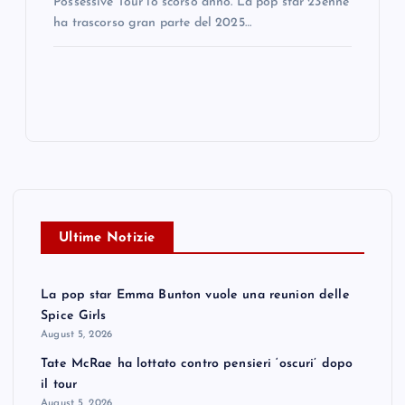
Possessive Tour lo scorso anno. La pop star 23enne
ha trascorso gran parte del 2025…
Ultime Notizie
La pop star Emma Bunton vuole una reunion delle
Spice Girls
August 5, 2026
Tate McRae ha lottato contro pensieri ‘oscuri’ dopo
il tour
August 5, 2026