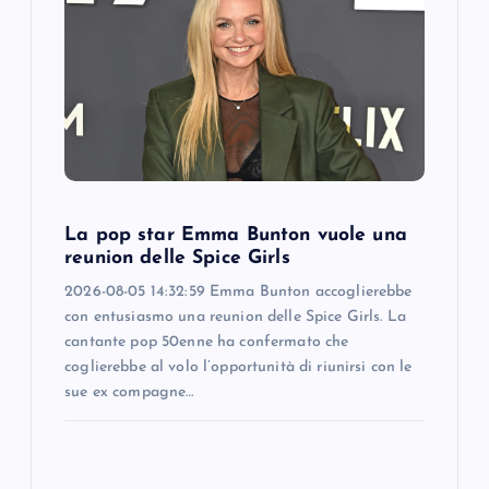
a
t
i
o
La pop star Emma Bunton vuole una
n
reunion delle Spice Girls
2026-08-05 14:32:59 Emma Bunton accoglierebbe
con entusiasmo una reunion delle Spice Girls. La
cantante pop 50enne ha confermato che
coglierebbe al volo l’opportunità di riunirsi con le
sue ex compagne…