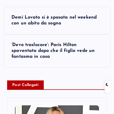
P
Demi Lovato si è sposata nel weekend
o
con un abito da sogno
s
‘Devo traslocare’: Paris Hilton
t
spaventata dopo che il figlio vede un
fantasma in casa
n
a
v
Post Collegati
i
g