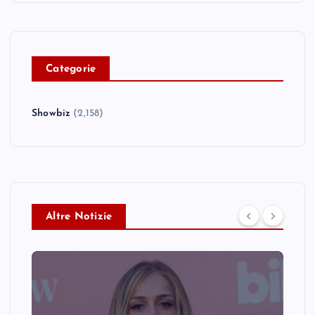
C
ategorie
Showbiz
(2,158)
Altre Notizie