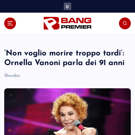
S
k
i
p
t
o
c
o
‘Non voglio morire troppo tardi’:
n
Ornella Vanoni parla dei 91 anni
t
e
Showbiz
n
t