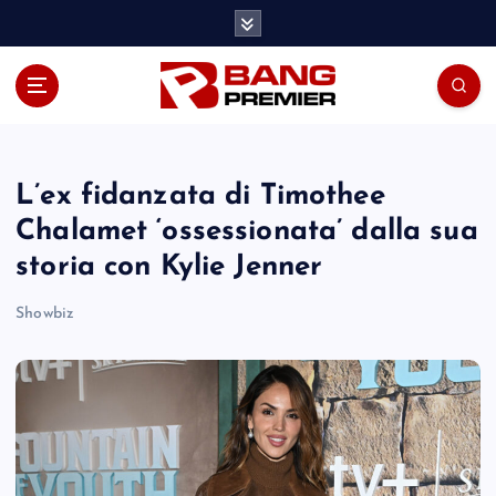
S
k
i
p
t
o
c
o
L’ex fidanzata di Timothee
n
Chalamet ‘ossessionata’ dalla sua
t
storia con Kylie Jenner
e
n
Showbiz
t