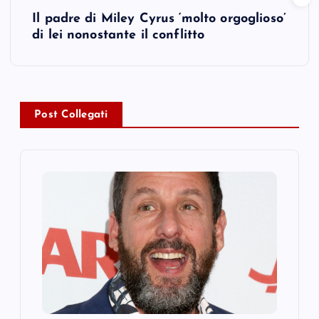
t
Il padre di Miley Cyrus ‘molto orgoglioso’
di lei nonostante il conflitto
n
a
v
Post Collegati
i
g
a
t
i