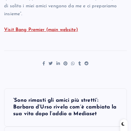
di solito i miei amici vengono da me e ci prepariamo
insieme”.
Visit Bang Premier (main website)
P
‘Sono rimasti gli amici più stretti’:
o
Barbara d’Urso rivela com’è cambiata la
sua vita dopo l’addio a Mediaset
s