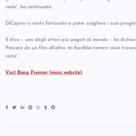
reale”, ha continuato.
DiCaprio si sente fortunato a poter scegliere i suoi proget
Il divo – uno degli attori più pagati al mondo – ha dichiar
Passare da un film all’altro mi farebbe temere cosa trover
vista”.
Visit Bang Premier (main website)
P