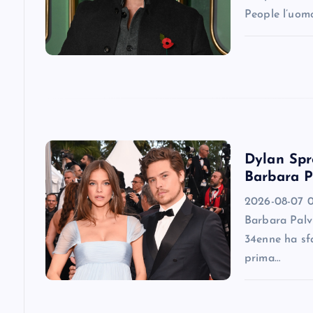
People l’uomo
a
t
i
o
Dylan Spro
Barbara P
n
2026-08-07 0
Barbara Palv
34enne ha sfa
prima…