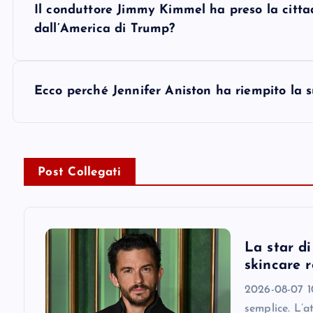
Il conduttore Jimmy Kimmel ha preso la citta
o
dall’America di Trump?
s
Ecco perché Jennifer Aniston ha riempito la su
t
n
Post Collegati
a
v
La star d
i
skincare r
2026-08-07 10
g
semplice. L’a