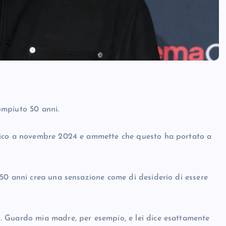
ompiuto 50 anni.
fico a novembre 2024 e ammette che questo ha portato a
50 anni crea una sensazione come di desiderio di essere
. Guardo mia madre, per esempio, e lei dice esattamente