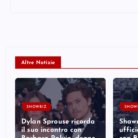
Altre Notizie
SHOWBIZ
SHOW
Dylan Sprouse ricorda
Shaw
il suo incontro con
uffici