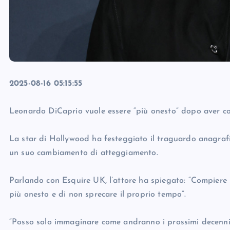
2025-08-16 05:15:55
Leonardo DiCaprio vuole essere “più onesto” dopo aver c
La star di Hollywood ha festeggiato il traguardo anagra
un suo cambiamento di atteggiamento.
Parlando con Esquire UK, l’attore ha spiegato: “Compiere 
più onesto e di non sprecare il proprio tempo”.
“Posso solo immaginare come andranno i prossimi decenni