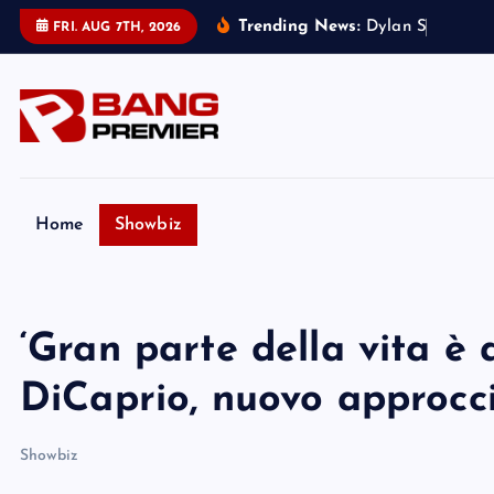
S
Trending News:
D
y
l
a
n
S
p
r
o
u
s
e
r
FRI. AUG 7TH, 2026
k
i
p
t
o
c
o
Home
Showbiz
n
t
e
‘Gran parte della vita è 
n
t
DiCaprio, nuovo approcc
Showbiz