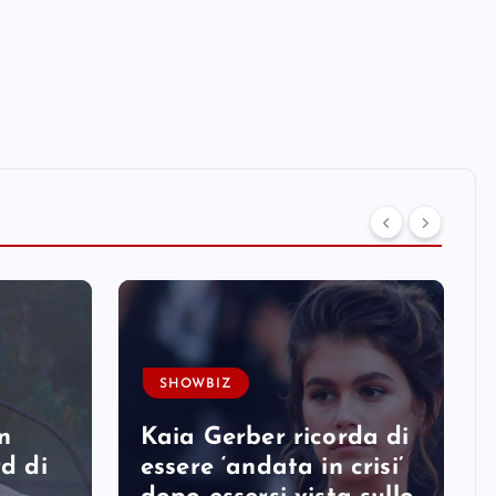
SHOWBIZ
n
Kaia Gerber ricorda di
rd di
essere ‘andata in crisi’