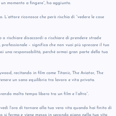
 un momento a fingere”, ha aggiunto.
 L’attore riconosce che però rischia di “vedere le cose
no o rischiare disaccordi o rischiare di prendere strade
, professionale – significa che non vuoi più sprecare il tuo
si una responsabilità, perché ormai gran parte della tua
wood, recitando in film come Titanic, The Aviator, The
nere un sano equilibrio tra lavoro e vita privata.
endo molto tempo libero tra un film e l’altro”.
 vedi l’ora di tornare alla tua vera vita quando hai finito di
to si ferma e viene messo in secondo piano nella tua vita