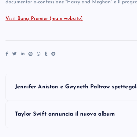
documentario-confessione “Harry and Meghan” e il progra
Visit Bang Premier (main website)
P
Jennifer Aniston e Gwyneth Paltrow spettegol
o
s
Taylor Swift annuncia il nuovo album
t