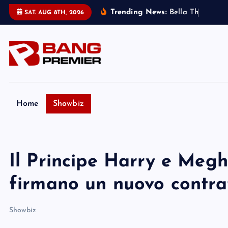
S
Trending News:
B
e
l
l
a
T
h
o
r
n
e
:
m
i
SAT. AUG 8TH, 2026
k
i
p
t
o
c
o
Home
Showbiz
n
t
e
Il Principe Harry e Megh
n
t
firmano un nuovo contra
Showbiz