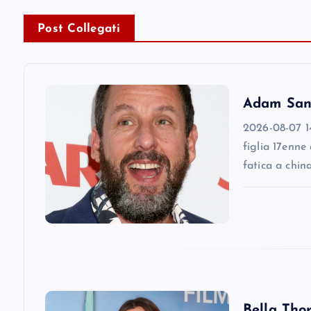
n
Post Collegati
a
v
Adam Sandl
2026-08-07 14
i
figlia 17enne
fatica a chin
g
a
t
i
Bella Thor