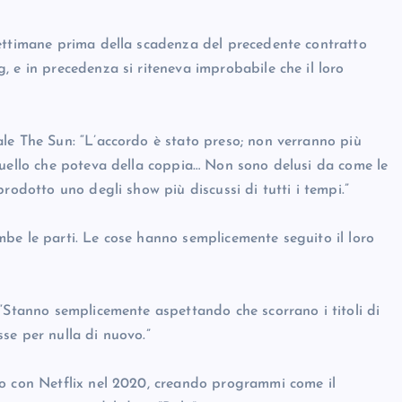
settimane prima della scadenza del precedente contratto
 e in precedenza si riteneva improbabile che il loro
le The Sun: “L’accordo è stato preso; non verranno più
quello che poteva della coppia… Non sono delusi da come le
rodotto uno degli show più discussi di tutti i tempi.”
be le parti. Le cose hanno semplicemente seguito il loro
 “Stanno semplicemente aspettando che scorrano i titoli di
se per nulla di nuovo.”
io con Netflix nel 2020, creando programmi come il