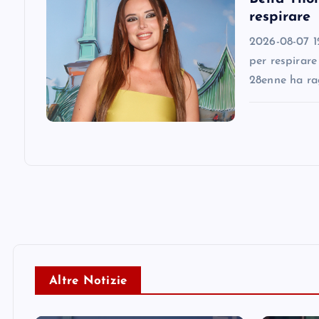
respirare
o
2026-08-07 12
n
per respirare
28enne ha ra
Altre Notizie