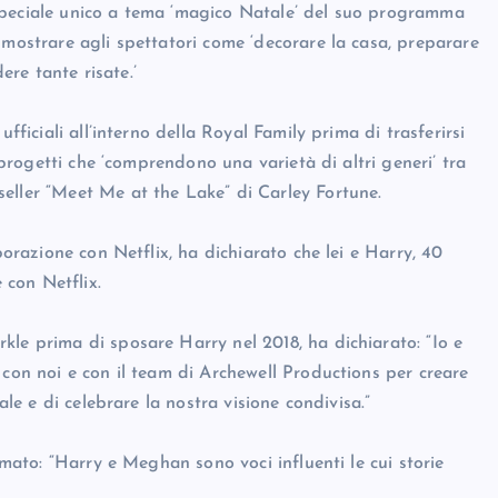
speciale unico a tema ‘magico Natale’ del suo programma
 mostrare agli spettatori come ‘decorare la casa, preparare
dere tante risate.’
fficiali all’interno della Royal Family prima di trasferirsi
i progetti che ‘comprendono una varietà di altri generi’ tra
eller “Meet Me at the Lake” di Carley Fortune.
borazione con Netflix, ha dichiarato che lei e Harry, 40
 con Netflix.
kle prima di sposare Harry nel 2018, ha dichiarato: “Io e
 con noi e con il team di Archewell Productions per creare
ale e di celebrare la nostra visione condivisa.”
rmato: “Harry e Meghan sono voci influenti le cui storie