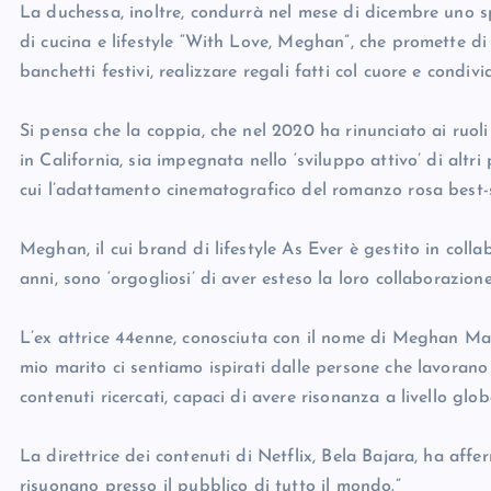
La duchessa, inoltre, condurrà nel mese di dicembre uno 
di cucina e lifestyle “With Love, Meghan”, che promette di
banchetti festivi, realizzare regali fatti col cuore e condivi
Si pensa che la coppia, che nel 2020 ha rinunciato ai ruoli u
in California, sia impegnata nello ‘sviluppo attivo’ di altr
cui l’adattamento cinematografico del romanzo rosa best-s
Meghan, il cui brand di lifestyle As Ever è gestito in colla
anni, sono ‘orgogliosi’ di aver esteso la loro collaborazione
L’ex attrice 44enne, conosciuta con il nome di Meghan Mar
mio marito ci sentiamo ispirati dalle persone che lavorano
contenuti ricercati, capaci di avere risonanza a livello glob
La direttrice dei contenuti di Netflix, Bela Bajara, ha affe
risuonano presso il pubblico di tutto il mondo.”