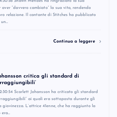
4:30:58 Shawn Mendes ha ringraziato la sua
r aver “davvero cambiato” la sua vita, rendendo
oro relazione. Il cantante di Stitches ha pubblicato
 un…
Continua a leggere
ohansson critica gli standard di
irraggiungibili’
:30:54 Scarlett Johansson ha criticato gli standard
irraggiungibili” ai quali era sottoposta durante gli
a giovinezza. L’attrice 41enne, che ha raggiunto la
 era…