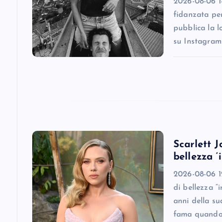
i
2026-08-06 1
fidanzata pe
g
pubblica la l
su Instagram
a
t
i
o
Scarlett J
bellezza ‘
n
2026-08-06 12
di bellezza “
anni della su
fama quando