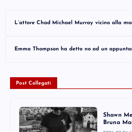
P
L’attore Chad Michael Murray vicino alla mort
o
s
Emma Thompson ha detto no ad un appunta
t
n
Post Collegati
a
v
Shawn Men
Bruna Mar