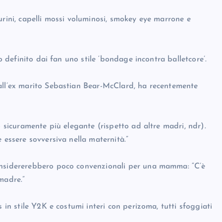
urini, capelli mossi voluminosi, smokey eye marrone e
to definito dai fan uno stile ‘bondage incontra balletcore’.
all’ex marito Sebastian Bear-McClard, ha recentemente
o sicuramente più elegante (rispetto ad altre madri, ndr).
 essere sovversiva nella maternità.”
onsidererebbero poco convenzionali per una mamma: “C’è
madre.”
 in stile Y2K e costumi interi con perizoma, tutti sfoggiati