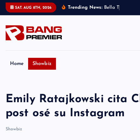
S
Trending News:
B
e
l
l
a
T
h
o
r
n
e
:
SAT. AUG 8TH, 2026
k
i
p
t
o
c
o
Home
Showbiz
n
t
e
Emily Ratajkowski cita C
n
t
post osé su Instagram
Showbiz