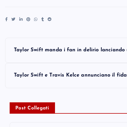
P
Taylor Swift manda i fan in delirio lanciando
o
s
Taylor Swift e Travis Kelce annunciano il fi
t
n
Post Collegati
a