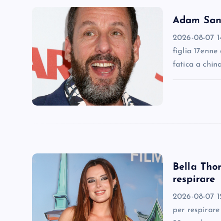
v
Adam Sandl
2026-08-07 14
i
figlia 17enne
fatica a chin
g
a
t
i
Bella Thor
respirare
o
2026-08-07 12
n
per respirare