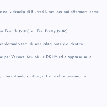
 nel videoclip di Blurred Lines, per poi affermarsi come
ur Friends (2015) e I Feel Pretty (2018).
splorando temi di sessualità, potere e identità.
gne per Versace, Miu Miu e DKNY, ed è apparsa sulle
tervistando scrittori, artisti e altre personalità