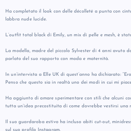
Ha completato il look con delle décolleté a punta con cint
labbra nude lucide.
L’outfit total black di Emily, un mix di pelle e mesh, è sta
La modella, madre del piccolo Sylvester di 4 anni avuto d
parlato del suo rapporto con moda e maternità.
In un’intervista a Elle UK di quest’anno ha dichiarato: “Er
Penso che questo sia in realtà uno dei modi in cui mi piace
Ha aggiunto di amare sperimentare con stili che alcuni c
tutta un’idea precostituita di come dovrebbe vestirsi una 
Il suo guardaroba estivo ha incluso abiti cut-out, minidress
sul suo profilo Instagram.