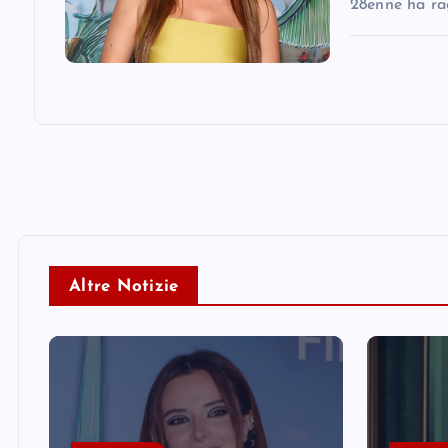
28enne ha ra
Altre Notizie