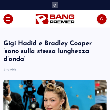
S
k
i
p
t
o
c
o
Gigi Hadid e Bradley Cooper
n
‘sono sulla stessa lunghezza
t
d’onda’
e
n
Showbiz
t