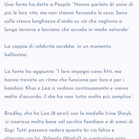
Una fonte ha detto a People: “Hanno parlato di unire di
più le loro vite, ma non stanno forzando le cose. Sono
sulla stessa lunghezza d’onda su ciò che vogliono a
lungo termine e lasciano che accada in modo naturale”.
La coppia di celebrità sarebbe ‘in un momento
bellissimo’.
La fonte ha aggiunto: “I loro impegni sono fitti, ma
hanno trovato un ritmo che funziona per loro e per i
bambini. Khai e Lea si vedono continuamente e vanno
molto d’accordo, il che ha reso tutto molto più semplice”.
Bradley, che ha Lea (8 anni) con la modella Irina Shayk,
‘si inserisce molto bene nel cerchio familiare e di amici di
Gigi. Tutti possono vedere quanto lei sia felice e
rilassata con lui. Yolanda (Hadid) in particolare nota