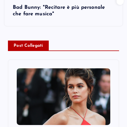
t
Bad Bunny: "Recitare è più personale
che fare musica"
n
a
v
Post Collegati
i
g
a
t
i