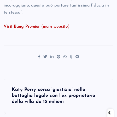
incoraggiano, questo può portare tantissima fiducia in
te stessa”.
Visit Bang Premier (main website)
P
Katy Perry cerca ‘giustizia’ nella
o
battaglia legale con l’ex proprietario
della villa da 15 milioni
s