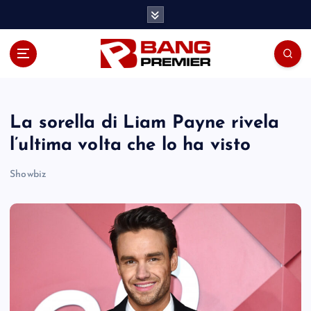
S
k
i
p
t
o
c
o
La sorella di Liam Payne rivela
n
l’ultima volta che lo ha visto
t
e
Showbiz
n
t