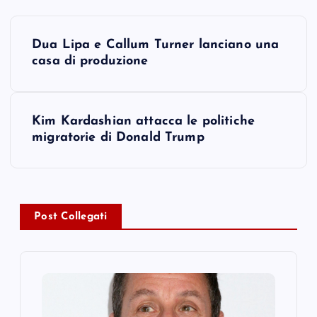
P
Dua Lipa e Callum Turner lanciano una
o
casa di produzione
s
Kim Kardashian attacca le politiche
t
migratorie di Donald Trump
n
a
Post Collegati
v
i
g