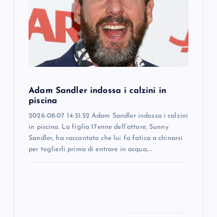
a
t
i
o
Adam Sandler indossa i calzini in
piscina
n
2026-08-07 14:31:52 Adam Sandler indossa i calzini
in piscina. La figlia 17enne dell’attore, Sunny
Sandler, ha raccontato che lui fa fatica a chinarsi
per toglierli prima di entrare in acqua,…