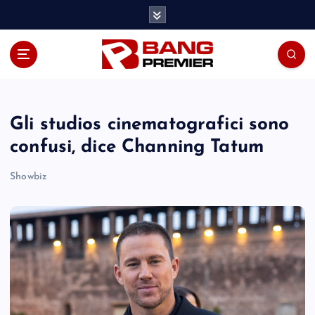
S
k
i
p
t
o
c
o
Gli studios cinematografici sono
n
confusi, dice Channing Tatum
t
e
Showbiz
n
t