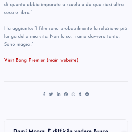
di quanto abbia imparato a scuola o da qualsiasi altra
cosa o libro.”
Ha aggiunto: “I film sono probabilmente la relazione più
lunga della mia vita. Non lo so, li amo davvero tanto.
Sono magici.”
Visit Bang Premier (main website)
P
Demi Moore: È difficile vedere Bruce