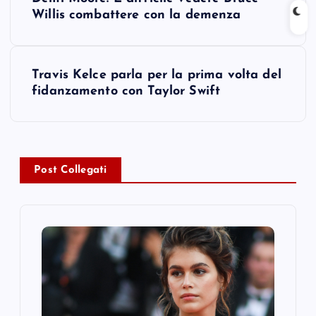
o
Willis combattere con la demenza
s
Travis Kelce parla per la prima volta del
t
fidanzamento con Taylor Swift
n
a
Post Collegati
v
i
g
a