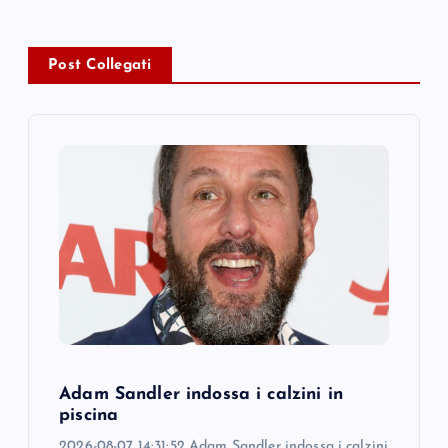
a
v
Post Collegati
i
g
a
t
i
o
Adam Sandler indossa i calzini in
n
piscina
2026-08-07 14:31:52 Adam Sandler indossa i calzini