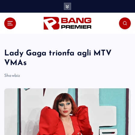
S
k
i
p
t
o
c
o
Lady Gaga trionfa agli MTV
n
VMAs
t
e
Showbiz
n
t