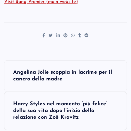
Visit Bang Premier (main website)
P
Angelina Jolie scoppia in lacrime per il
o
cancro della madre
s
Harry Styles nel momento ‘più felice’
t
della sua vita dopo l’inizio della
relazione con Zoë Kravitz
n