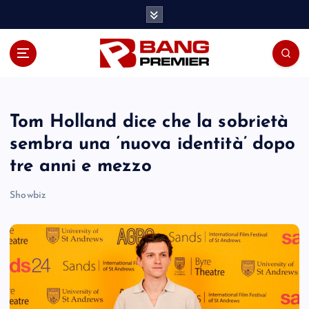
S
k
i
p
t
o
c
o
Tom Holland dice che la sobrietà
n
sembra una ‘nuova identità’ dopo
t
tre anni e mezzo
e
n
Showbiz
t