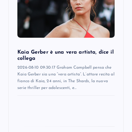
a
t
i
o
Kaia Gerber è una vera artista, dice il
n
collega
2026-08-10 09:30:17 Graham Campbell pensa che
Kaia Gerber sia una “vera artista”. L’attore recita al
fianco di Kaia, 24 anni, in The Shards, la nuova
serie thriller per adolescenti, e…