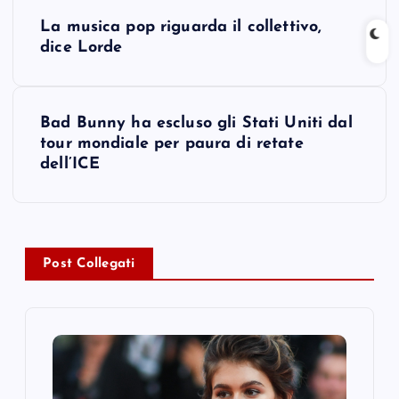
P
La musica pop riguarda il collettivo,
o
dice Lorde
s
Bad Bunny ha escluso gli Stati Uniti dal
t
tour mondiale per paura di retate
dell’ICE
n
a
v
Post Collegati
i
g