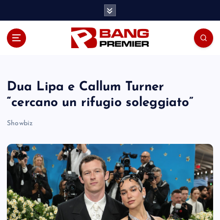
S
k
i
p
t
o
c
o
Dua Lipa e Callum Turner
n
“cercano un rifugio soleggiato”
t
e
Showbiz
n
t