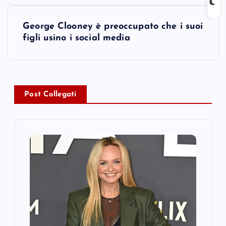
s
George Clooney è preoccupato che i suoi
t
figli usino i social media
n
a
Post Collegati
v
i
g
a
t