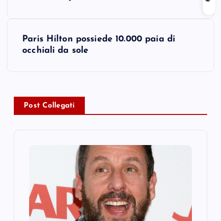
o
s
Paris Hilton possiede 10.000 paia di
t
occhiali da sole
n
a
Post Collegati
v
i
g
a
t