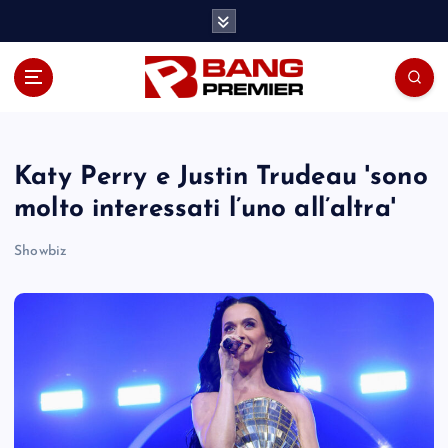
S
k
i
p
t
o
c
o
Katy Perry e Justin Trudeau 'sono
n
molto interessati l’uno all’altra'
t
e
Showbiz
n
t