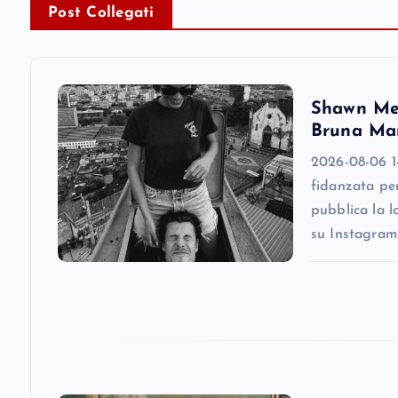
n
Post Collegati
a
v
Shawn Men
Bruna Mar
i
2026-08-06 1
fidanzata pe
g
pubblica la l
su Instagram
a
t
i