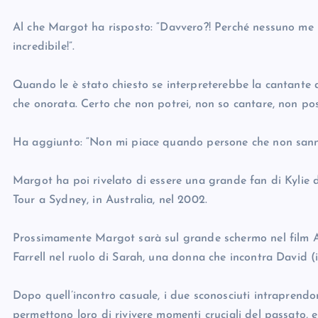
Al che Margot ha risposto: “Davvero?! Perché nessuno me 
incredibile!”.
Quando le è stato chiesto se interpreterebbe la cantante
che onorata. Certo che non potrei, non so cantare, non po
Ha aggiunto: “Non mi piace quando persone che non sanno 
Margot ha poi rivelato di essere una grande fan di Kylie da
Tour a Sydney, in Australia, nel 2002.
Prossimamente Margot sarà sul grande schermo nel film A B
Farrell nel ruolo di Sarah, una donna che incontra David 
Dopo quell’incontro casuale, i due sconosciuti intraprend
permettono loro di rivivere momenti cruciali del passato, 