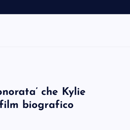
o
norata’ che Kylie
film biografico