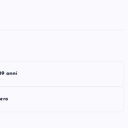
89 anni
gero