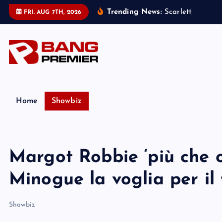
S
Trending News:
S
c
a
r
l
e
t
t
J
o
h
a
n
s
s
FRI. AUG 7TH, 2026
k
i
p
t
o
c
o
Home
Showbiz
n
t
e
Margot Robbie ‘più che o
n
t
Minogue la voglia per il 
Showbiz