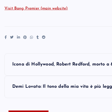
Visit Bang Premier (main website)
P
Icona di Hollywood, Robert Redford, morto a 
o
s
Demi Lovato: Il tono della mia vita è più leg
t