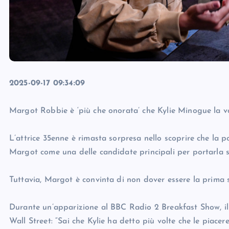
2025-09-17 09:34:09
Margot Robbie è ‘più che onorata’ che Kylie Minogue la vog
L’attrice 35enne è rimasta sorpresa nello scoprire che la
Margot come una delle candidate principali per portarla 
Tuttavia, Margot è convinta di non dover essere la prima sce
Durante un’apparizione al BBC Radio 2 Breakfast Show, il 
Wall Street: “Sai che Kylie ha detto più volte che le piacere