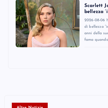
o
Scarlett J
bellezza ‘
n
2026-08-06 12
di bellezza “
anni della su
fama quando
Altre Notizie