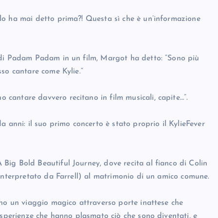
lo ha mai detto prima?! Questa sì che è un’informazione
 di Padam Padam in un film, Margot ha detto: “Sono più
sso cantare come Kylie.”
cantare davvero recitano in film musicali, capite…”.
 anni: il suo primo concerto è stato proprio il KylieFever
ig Bold Beautiful Journey, dove recita al fianco di Colin
(interpretato da Farrell) al matrimonio di un amico comune.
ono un viaggio magico attraverso porte inattese che
esperienze che hanno plasmato ciò che sono diventati, e