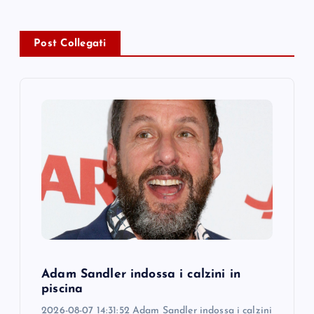
a
Post Collegati
v
i
g
a
t
i
o
Adam Sandler indossa i calzini in
piscina
n
2026-08-07 14:31:52 Adam Sandler indossa i calzini