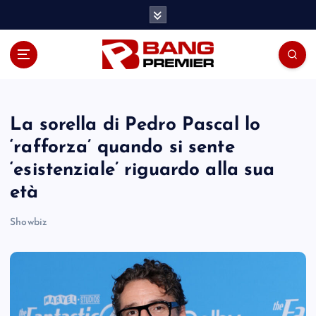
S
k
i
p
t
o
c
o
La sorella di Pedro Pascal lo
n
‘rafforza’ quando si sente
t
‘esistenziale’ riguardo alla sua
e
n
età
t
Showbiz