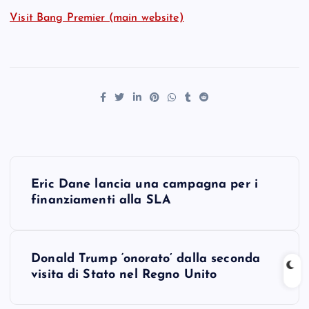
Visit Bang Premier (main website)
P
Eric Dane lancia una campagna per i
o
finanziamenti alla SLA
s
Donald Trump ‘onorato’ dalla seconda
t
visita di Stato nel Regno Unito
n