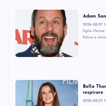
a
v
Adam Sandl
2026-08-07 14
i
figlia 17enne
fatica a chin
g
a
t
i
Bella Thor
respirare
o
2026-08-07 12