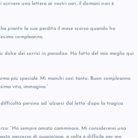
 scrivere una lettera ai vostri cari, il domani non è
ha pianto la sua perdita il mese scorso quando ha
32esimo compleanno.
ù dolce dei sorrisi in paradiso. Ho fatto del mio meglio qui
anima più speciale. Mi manchi così tanto. Buon compleanno
ssima vita, immagino.”
difficoltà persino ad ‘alzarsi dal letto’ dopo la tragica
rzo: “Ho sempre amato camminare. Mi considererei una
sto percorso di guarigione, a volte è difficile per me