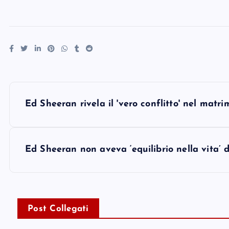
P
Ed Sheeran rivela il 'vero conflitto' nel mat
o
s
Ed Sheeran non aveva ‘equilibrio nella vita’ 
t
n
Post Collegati