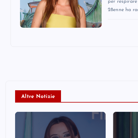
n
per respirare
28enne ha ra
Altre Notizie