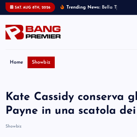
S
Trending News:
B
e
l
l
a
T
h
o
r
n
e
:
m
SAT. AUG 8TH, 2026
k
i
p
t
o
c
o
Home
Showbiz
n
t
e
Kate Cassidy conserva gl
n
t
Payne in una scatola dei 
Showbiz