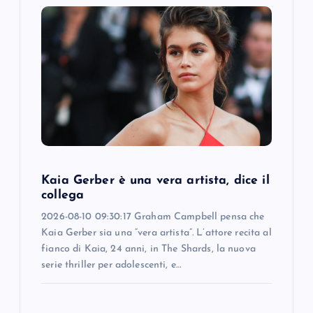
g
a
t
i
o
Kaia Gerber è una vera artista, dice il
n
collega
2026-08-10 09:30:17 Graham Campbell pensa che
Kaia Gerber sia una “vera artista”. L’attore recita al
fianco di Kaia, 24 anni, in The Shards, la nuova
serie thriller per adolescenti, e…