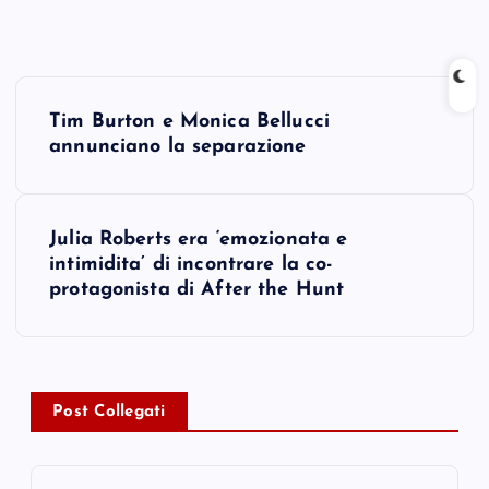
P
Tim Burton e Monica Bellucci
o
annunciano la separazione
s
Julia Roberts era ‘emozionata e
t
intimidita’ di incontrare la co-
protagonista di After the Hunt
n
a
v
Post Collegati
i