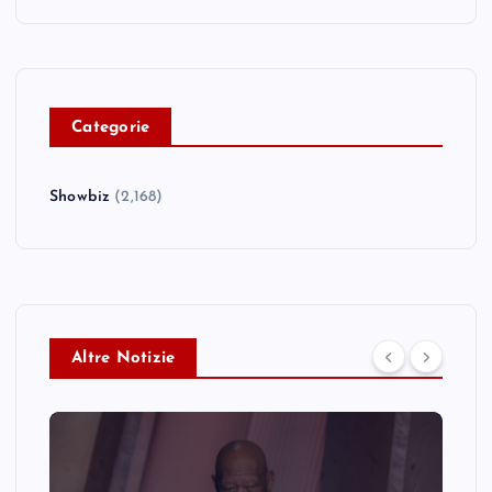
C
ategorie
Showbiz
(2,168)
Altre Notizie