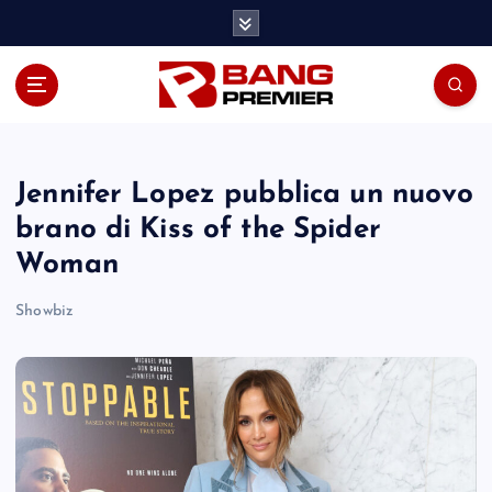
S
k
i
p
t
o
c
o
Jennifer Lopez pubblica un nuovo
n
brano di Kiss of the Spider
t
Woman
e
n
Showbiz
t