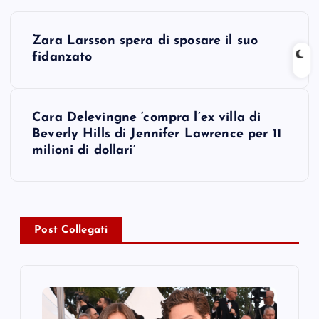
P
Zara Larsson spera di sposare il suo
o
fidanzato
s
Cara Delevingne ‘compra l’ex villa di
t
Beverly Hills di Jennifer Lawrence per 11
milioni di dollari’
n
a
v
Post Collegati
i
g