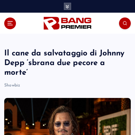
S
k
i
p
t
o
c
o
Il cane da salvataggio di Johnny
n
Depp ‘sbrana due pecore a
t
morte’
e
n
Showbiz
t