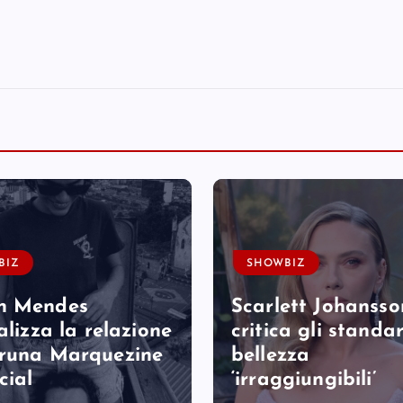
BIZ
SHOWBIZ
n Mendes
Scarlett Johansso
alizza la relazione
critica gli standa
runa Marquezine
bellezza
cial
‘irraggiungibili’