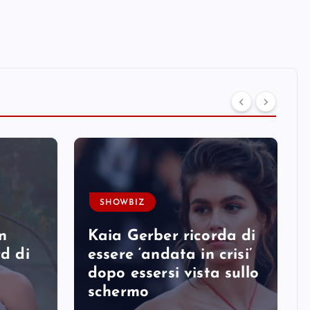
SHOWBIZ
n
Kaia Gerber ricorda di
rd di
essere ‘andata in crisi’
dopo essersi vista sullo
schermo