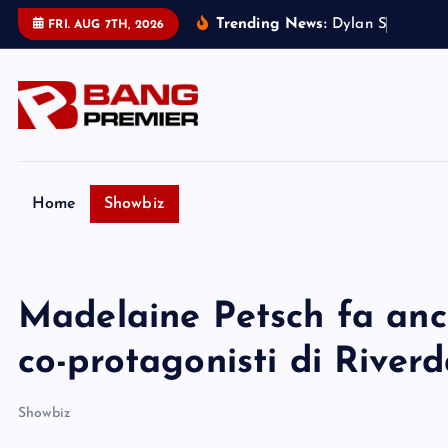
S
Trending News:
D
y
l
a
n
S
p
r
o
u
s
e
r
FRI. AUG 7TH, 2026
k
i
p
t
o
c
o
Home
Showbiz
n
t
e
Madelaine Petsch fa anc
n
t
co-protagonisti di Riverd
Showbiz