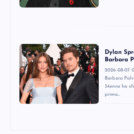
a
t
i
Dylan Spro
o
Barbara P
2026-08-07 0
n
Barbara Palv
34enne ha sfa
prima…