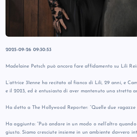
2025-09-26 09:30:53
Madelaine Petsch può ancora fare affidamento su Lili Rei
L’attrice 31enne ha recitato al fianco di Lili, 29 anni, e Cam
e il 2023, ed è entusiasta di aver mantenuto una stretta a
Ha detto a The Hollywood Reporter: “Quelle due ragazze s
Ha aggiunto: “Può andare in un modo o nell’altro quando 
giusto. Siamo cresciute insieme in un ambiente davvero i