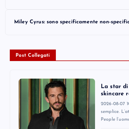
o
s
Miley Cyrus: sono specificamente non-specific
t
n
Post Collegati
a
v
La star d
skincare r
i
2026-08-07 10
semplice. L’a
g
People l’uomo