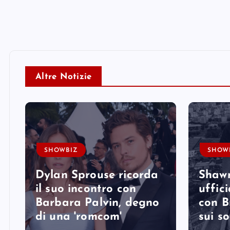
Altre Notizie
SHOWBIZ
SHOW
Dylan Sprouse ricorda
Shaw
il suo incontro con
uffici
Barbara Palvin, degno
con B
di una 'romcom'
sui so