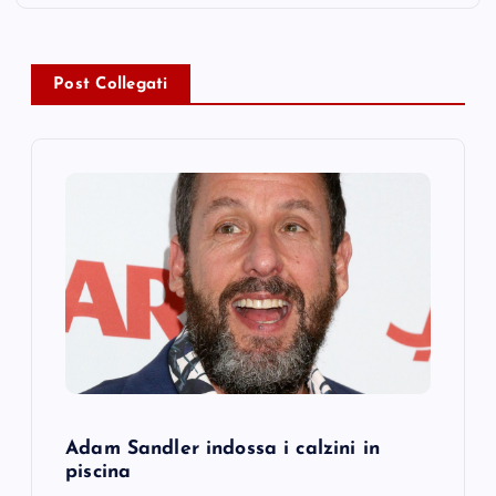
a
v
Post Collegati
i
g
a
t
i
o
n
Adam Sandler indossa i calzini in
piscina