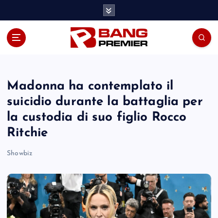
S
k
i
p
t
o
c
o
Madonna ha contemplato il
n
suicidio durante la battaglia per
t
la custodia di suo figlio Rocco
e
n
Ritchie
t
Showbiz