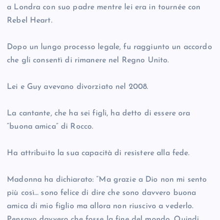
a Londra con suo padre mentre lei era in tournée con
Rebel Heart.
Dopo un lungo processo legale, fu raggiunto un accordo
che gli consentì di rimanere nel Regno Unito.
Lei e Guy avevano divorziato nel 2008.
La cantante, che ha sei figli, ha detto di essere ora
“buona amica” di Rocco.
Ha attribuito la sua capacità di resistere alla fede.
Madonna ha dichiarato: “Ma grazie a Dio non mi sento
più così… sono felice di dire che sono davvero buona
amica di mio figlio ma allora non riuscivo a vederlo.
Pensavo davvero che fosse la fine del mondo. Quindi,