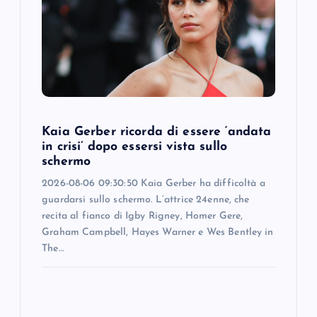
a
t
i
o
Kaia Gerber ricorda di essere ‘andata
in crisi’ dopo essersi vista sullo
n
schermo
2026-08-06 09:30:50 Kaia Gerber ha difficoltà a
guardarsi sullo schermo. L’attrice 24enne, che
recita al fianco di Igby Rigney, Homer Gere,
Graham Campbell, Hayes Warner e Wes Bentley in
The…