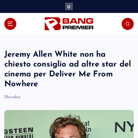
S
k
i
p
t
o
c
o
Jeremy Allen White non ha
n
chiesto consiglio ad altre star del
t
cinema per Deliver Me From
e
n
Nowhere
t
Showbiz