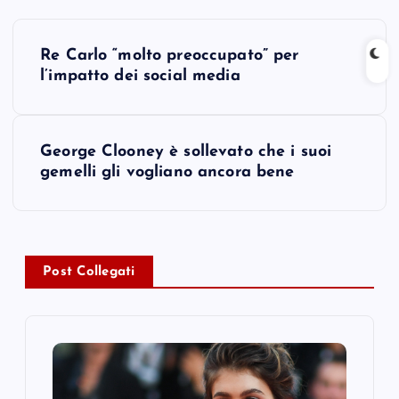
P
Re Carlo “molto preoccupato” per
o
l’impatto dei social media
s
George Clooney è sollevato che i suoi
t
gemelli gli vogliano ancora bene
n
a
Post Collegati
v
i
g