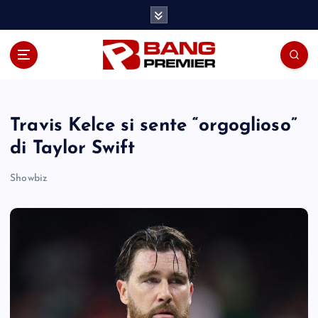
S
k
i
p
t
o
c
o
Travis Kelce si sente “orgoglioso”
n
di Taylor Swift
t
e
Showbiz
n
t