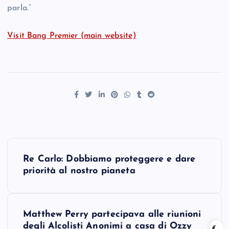
parla.”
Visit Bang Premier (main website)
P
Re Carlo: Dobbiamo proteggere e dare
o
priorità al nostro pianeta
s
Matthew Perry partecipava alle riunioni
t
degli Alcolisti Anonimi a casa di Ozzy