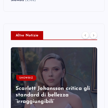
Showbiz
(2,162)
Altre Notizie
SHOWBIZ
Scarlett Johansson critica gli
standard di bellezza
‘irraggiungibili’