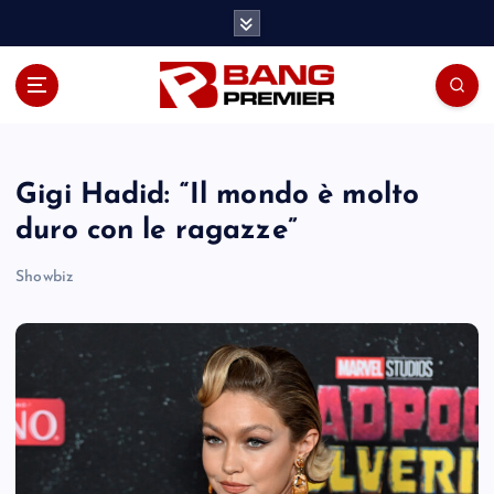
S
k
i
p
t
o
c
o
Gigi Hadid: “Il mondo è molto
n
duro con le ragazze”
t
e
Showbiz
n
t