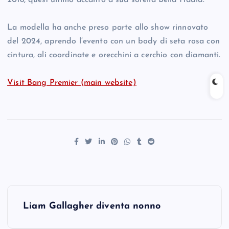
2018, quest’ultimo accanto a sua sorella Bella Hadid.
La modella ha anche preso parte allo show rinnovato
del 2024, aprendo l’evento con un body di seta rosa con
cintura, ali coordinate e orecchini a cerchio con diamanti.
Visit Bang Premier (main website)
P
Liam Gallagher diventa nonno
o