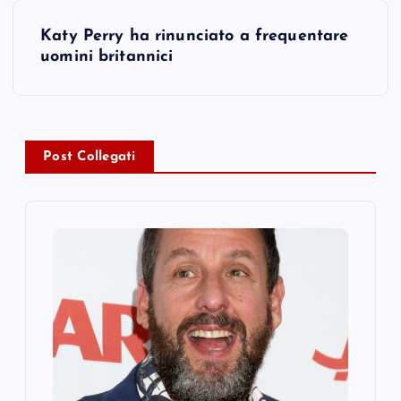
s
Katy Perry ha rinunciato a frequentare
uomini britannici
t
n
a
Post Collegati
v
i
g
a
t