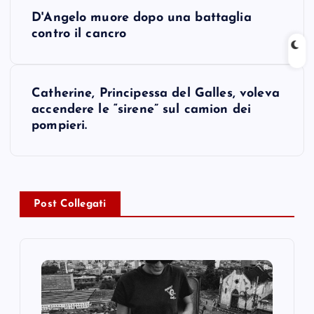
P
D'Angelo muore dopo una battaglia
o
contro il cancro
s
Catherine, Principessa del Galles, voleva
t
accendere le “sirene” sul camion dei
pompieri.
n
a
v
Post Collegati
i
g
a