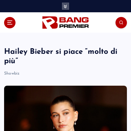
S
k
i
p
t
o
c
o
Hailey Bieber si piace “molto di
n
più”
t
e
Showbiz
n
t