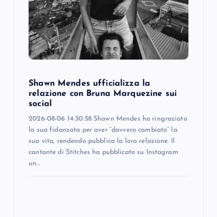
t
i
o
Shawn Mendes ufficializza la
n
relazione con Bruna Marquezine sui
social
2026-08-06 14:30:58 Shawn Mendes ha ringraziato
la sua fidanzata per aver “davvero cambiato” la
sua vita, rendendo pubblica la loro relazione. Il
cantante di Stitches ha pubblicato su Instagram
un…