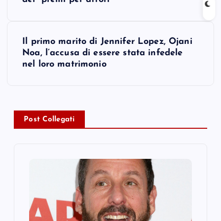
o
s
Il primo marito di Jennifer Lopez, Ojani
t
Noa, l’accusa di essere stata infedele
nel loro matrimonio
n
a
v
Post Collegati
i
g
a
t