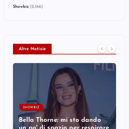
Showbiz
(2,166)
Altre Notizie
SHOWBIZ
Bella Thorne: mi sto dando
un po' di spazio per respirare