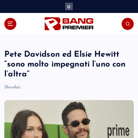
S
k
i
p
t
o
c
o
Pete Davidson ed Elsie Hewitt
n
“sono molto impegnati l’uno con
t
l’altra”
e
n
Showbiz
t