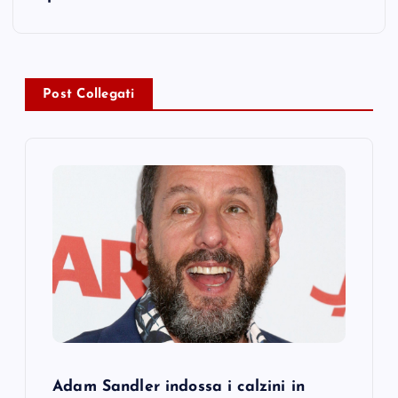
n
a
Post Collegati
v
i
g
a
t
i
o
Adam Sandler indossa i calzini in