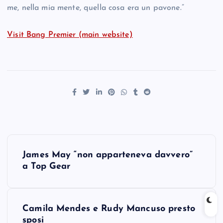
me, nella mia mente, quella cosa era un pavone.”
Visit Bang Premier (main website)
P
James May “non apparteneva davvero”
o
a Top Gear
s
Camila Mendes e Rudy Mancuso presto
t
sposi