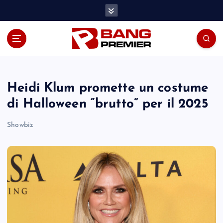
S
k
i
p
t
o
c
o
Heidi Klum promette un costume
n
di Halloween “brutto” per il 2025
t
e
Showbiz
n
t