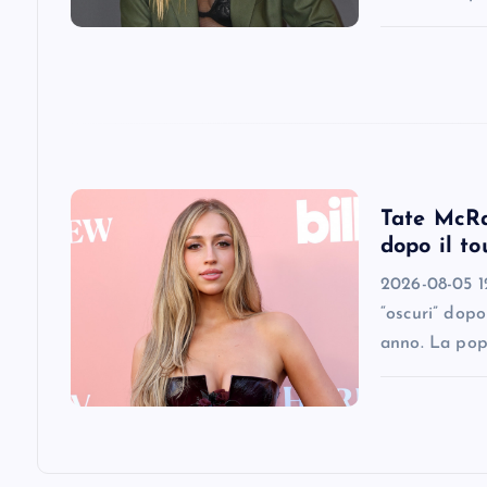
a
t
i
o
Tate McRae
dopo il to
n
2026-08-05 12
“oscuri” dopo
anno. La pop