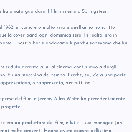
 ha amato guardare il film insieme a Springsteen.
 1982, in cui io ero molto vivo e quell’anno ho scritto
ella cover band ogni domenica sera. In realtà, era in
devamo il nostro bar e andavamo lì perché sapevamo che lui
film seduto accanto a lui al cinema, continuavo a dargli
o. È una macchina del tempo. Perché, sai, c’era una parte
rappresentava, o rappresenta, per tutti noi.”
riprese del film, e Jeremy Allen White ha precedentemente
 progetto.
e era un produttore del film, e lui e il suo manager, Jon
rambi molto presenti. Hanno avuto questa bellissima