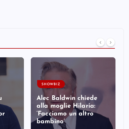
SHOWBIZ
u
Alec Baldwin chiede
alla moglie Hilaria:
or
‘Facciamo un altro
bambino’