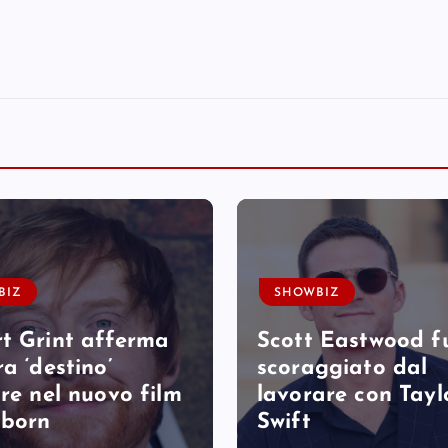
BIZ
SHOWBIZ
t Grint afferma
Scott Eastwood f
a ‘destino’
scoraggiato dal
are nel nuovo film
lavorare con Tayl
tborn
Swift