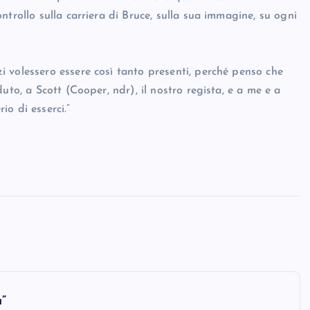
trollo sulla carriera di Bruce, sulla sua immagine, su ogni
 volessero essere così tanto presenti, perché penso che
uto, a Scott (Cooper, ndr), il nostro regista, e a me e a
io di esserci.”
”