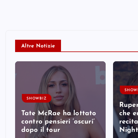
Altre Notizie
SHOW
SHOWBIZ
Ruper
Tate McRae ha lottato
che er
contro pensieri ‘oscuri’
recit
dopo il tour
Nigh