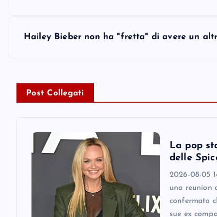
o
s
Hailey Bieber non ha "fretta" di avere un al
t
n
Post Collegati
a
v
La pop st
delle Spic
i
2026-08-05 1
una reunion 
g
confermato ch
sue ex comp