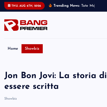
S
Trending News:
T
a
t
e
M
c
R
a
e
h
a
THU. AUG 6TH, 2026
k
i
p
t
o
c
o
Home
Showbiz
n
t
e
Jon Bon Jovi: La storia 
n
t
essere scritta
Showbiz