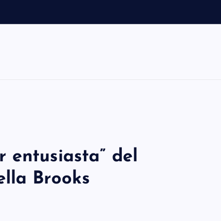
l
o
t
 entusiasta” del
lla Brooks