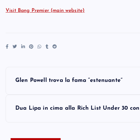
Visit Bang Premier (main website)
P
Glen Powell trova la fama “estenuante”
o
s
Dua Lipa in cima alla Rich List Under 30 con 
t