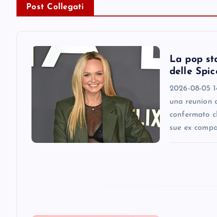
n
Post Collegati
a
v
La pop st
delle Spic
i
2026-08-05 1
una reunion 
g
confermato ch
sue ex comp
a
t
i