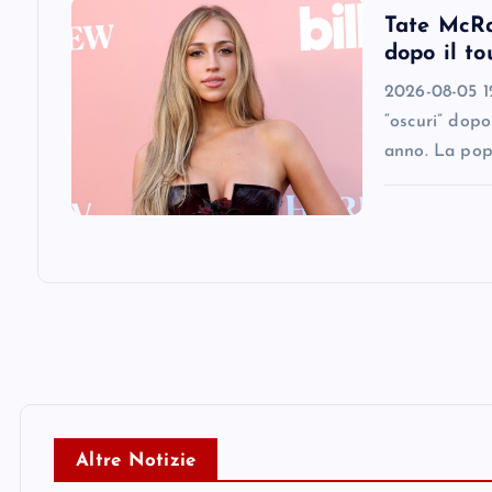
o
Tate McRae
dopo il to
n
2026-08-05 12
“oscuri” dopo
anno. La pop
Altre Notizie