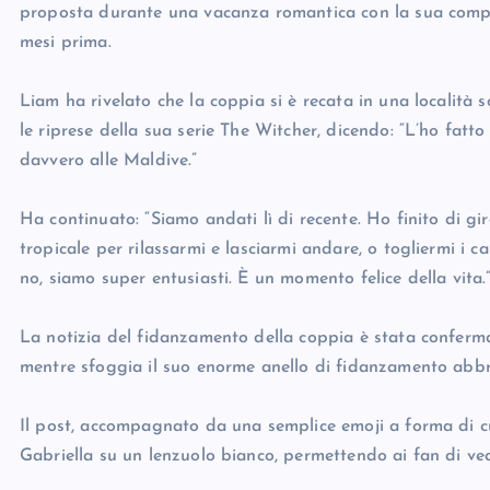
proposta durante una vacanza romantica con la sua compag
mesi prima.
Liam ha rivelato che la coppia si è recata in una località 
le riprese della sua serie The Witcher, dicendo: “L’ho fatt
davvero alle Maldive.”
Ha continuato: “Siamo andati lì di recente. Ho finito di gi
tropicale per rilassarmi e lasciarmi andare, o togliermi i 
no, siamo super entusiasti. È un momento felice della vita.
La notizia del fidanzamento della coppia è stata conferm
mentre sfoggia il suo enorme anello di fidanzamento abb
Il post, accompagnato da una semplice emoji a forma di cu
Gabriella su un lenzuolo bianco, permettendo ai fan di ved