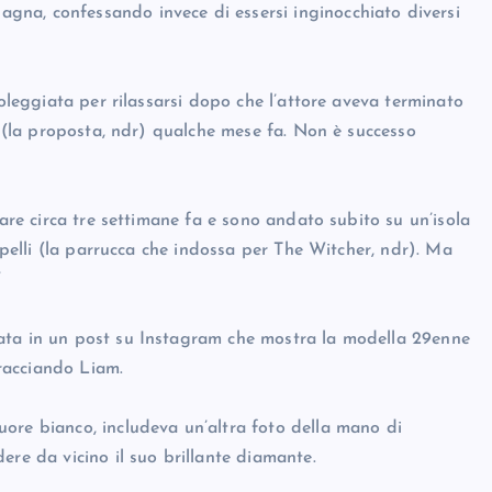
na, confessando invece di essersi inginocchiato diversi
soleggiata per rilassarsi dopo che l’attore aveva terminato
o (la proposta, ndr) qualche mese fa. Non è successo
rare circa tre settimane fa e sono andato subito su un’isola
capelli (la parrucca che indossa per The Witcher, ndr). Ma
”
ata in un post su Instagram che mostra la modella 29enne
racciando Liam.
ore bianco, includeva un’altra foto della mano di
ere da vicino il suo brillante diamante.