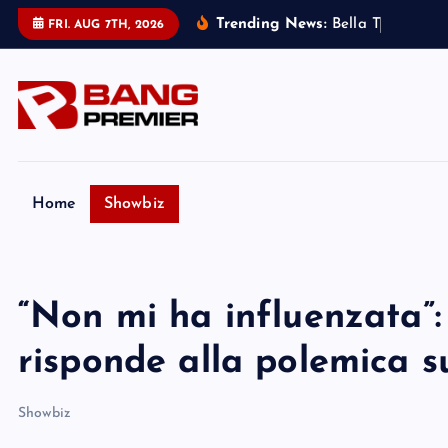
S
Trending News:
B
e
l
l
a
T
h
o
r
n
e
:
m
FRI. AUG 7TH, 2026
k
i
p
t
o
c
o
Home
Showbiz
n
t
e
“Non mi ha influenzata”
n
t
risponde alla polemica s
Showbiz