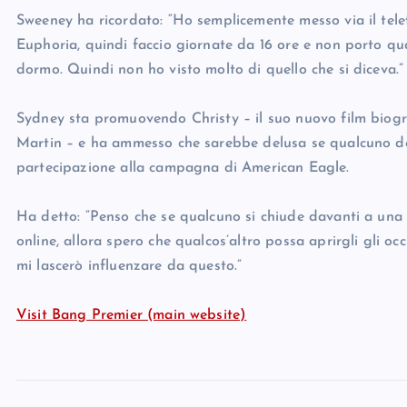
Sweeney ha ricordato: “Ho semplicemente messo via il tel
Euphoria, quindi faccio giornate da 16 ore e non porto quas
dormo. Quindi non ho visto molto di quello che si diceva.”
Sydney sta promuovendo Christy – il suo nuovo film biogra
Martin – e ha ammesso che sarebbe delusa se qualcuno dec
partecipazione alla campagna di American Eagle.
Ha detto: “Penso che se qualcuno si chiude davanti a una 
online, allora spero che qualcos’altro possa aprirgli gli occ
mi lascerò influenzare da questo.”
Visit Bang Premier (main website)