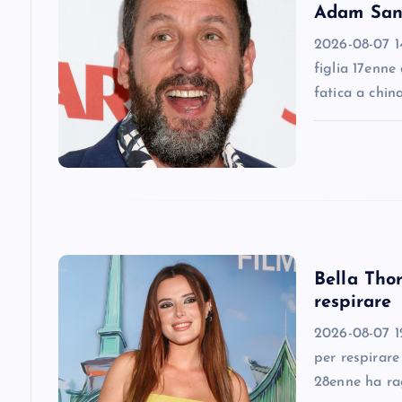
Adam Sandl
i
2026-08-07 14
figlia 17enne
g
fatica a chin
a
t
i
Bella Thor
o
respirare
n
2026-08-07 12
per respirare
28enne ha ra