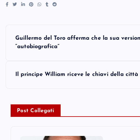
P
Guillermo del Toro afferma che la sua versi
o
“autobiografica”
s
Il principe William riceve le chiavi della città
t
n
Post Collegati
a
v