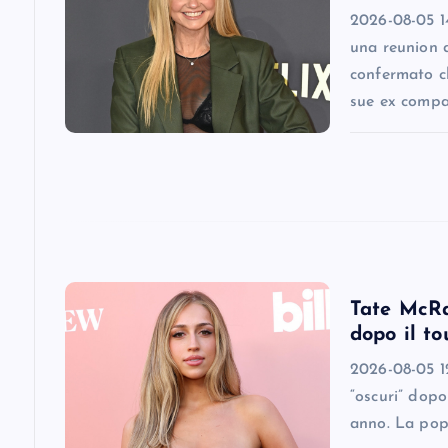
2026-08-05 1
g
una reunion 
confermato ch
a
sue ex comp
t
i
o
Tate McRae
n
dopo il to
2026-08-05 12
“oscuri” dopo
anno. La pop