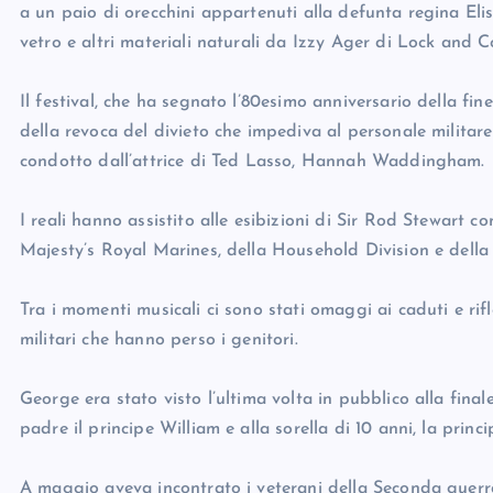
a un paio di orecchini appartenuti alla defunta regina Elis
vetro e altri materiali naturali da Izzy Ager di Lock and C
Il festival, che ha segnato l’80esimo anniversario della fi
della revoca del divieto che impediva al personale militare
condotto dall’attrice di Ted Lasso, Hannah Waddingham.
I reali hanno assistito alle esibizioni di Sir Rod Stewart
Majesty’s Royal Marines, della Household Division e della
Tra i momenti musicali ci sono stati omaggi ai caduti e rifle
militari che hanno perso i genitori.
George era stato visto l’ultima volta in pubblico alla fin
padre il principe William e alla sorella di 10 anni, la princ
A maggio aveva incontrato i veterani della Seconda guer