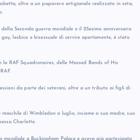
abetta, oltre a un papavero artigianale realizzato in seta,
o.
ne della Seconda guerra mondiale e il 25esimo anniversario
 gay, lesbico e bisessuale di servire apertamente, è stato
 con la RAF Squadronaires, delle Massed Bands of His
 RAF.
ssioni da parte dei veterani, oltre a un tributo ai figli di
ale maschile di Wimbledon a luglio, insieme a sua madre, suo
ipessa Charlotte.
ra mondiale a Buckingham Palace e aveva già partecipato