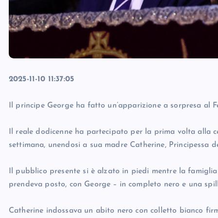
2025-11-10 11:37:05
Il principe George ha fatto un’apparizione a sorpresa al F
Il reale dodicenne ha partecipato per la prima volta alla 
settimana, unendosi a sua madre Catherine, Principessa del 
Il pubblico presente si è alzato in piedi mentre la famigli
prendeva posto, con George – in completo nero e una spil
Catherine indossava un abito nero con colletto bianco fi