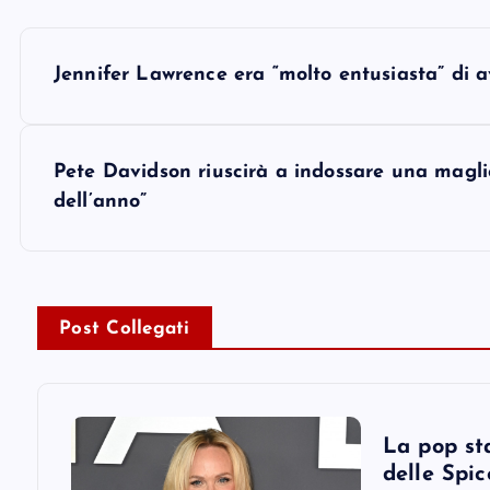
P
Jennifer Lawrence era “molto entusiasta” di
o
s
Pete Davidson riuscirà a indossare una magliet
dell’anno”
t
n
Post Collegati
a
v
La pop st
i
delle Spic