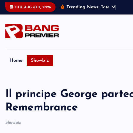
S
Trending News:
T
a
t
e
M
c
R
a
e
h
a
THU. AUG 6TH, 2026
k
i
p
t
o
c
o
Home
Showbiz
n
t
e
Il principe George partec
n
t
Remembrance
Showbiz