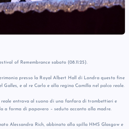
estival of Remembrance sabato (08.11.25).
cerimonia presso la Royal Albert Hall di Londra questo fine
Galles, e al re Carlo e alla regina Camilla nel palco reale.
a reale entrava al suono di una fanfara di trombettieri e
la a forma di papavero – seduto accanto alla madre.
rmato Alessandra Rich, abbinato alla spilla HMS Glasgow e