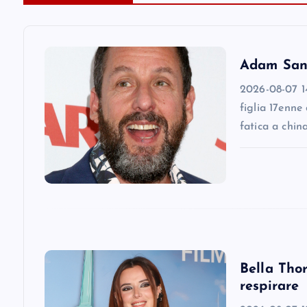
a
v
Adam Sandl
2026-08-07 14
i
figlia 17enne
fatica a chin
g
a
t
i
Bella Thor
respirare
o