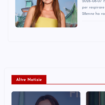
2026-08-07 12
n
per respirare
28enne ha ra
Altre Notizie