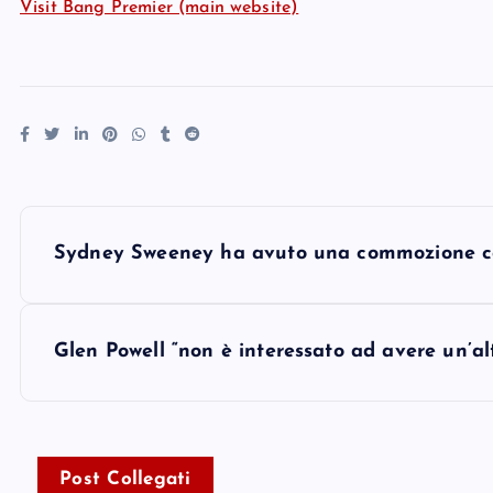
Visit Bang Premier (main website)
P
Sydney Sweeney ha avuto una commozione ce
o
s
Glen Powell “non è interessato ad avere un’al
t
n
Post Collegati