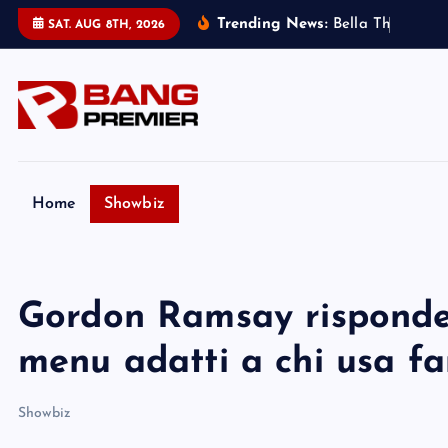
S
Trending News:
B
e
l
l
a
T
h
o
r
n
e
:
m
i
SAT. AUG 8TH, 2026
k
i
p
t
o
c
o
Home
Showbiz
n
t
e
Gordon Ramsay risponde 
n
t
menu adatti a chi usa f
Showbiz