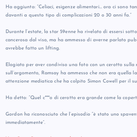
Ha aggiunto: “Celiaci, esigenze alimentari… ora ci sono tan
davanti a questo tipo di complicazioni 20 o 30 anni fa.”
Durante l’estate, la star 59enne ha rivelato di essersi sot
cancerosa dal viso, ma ha ammesso di averne parlato pubb
avrebbe fatto un lifting.
Elogiato per aver condiviso una foto con un cerotto sulla m
sull’argomento, Ramsay ha ammesso che non era quella la 
attenzione mediatica che ha colpito Simon Cowell per il su
Ha detto: “Quel c***o di cerotto era grande come la coperti
Gordon ha riconosciuto che l’episodio “è stato uno spavent
immediatamente”.