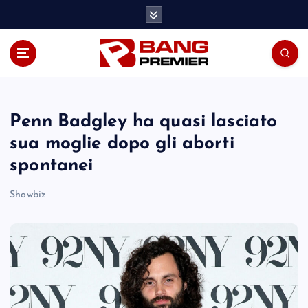
S
k
i
p
t
o
c
o
Penn Badgley ha quasi lasciato
n
sua moglie dopo gli aborti
t
spontanei
e
n
Showbiz
t