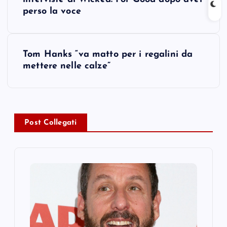
o
perso la voce
s
t
Tom Hanks “va matto per i regalini da
mettere nelle calze”
n
a
v
Post Collegati
i
g
a
t