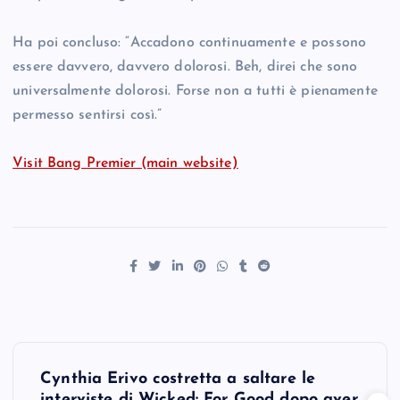
Ha poi concluso: “Accadono continuamente e possono
essere davvero, davvero dolorosi. Beh, direi che sono
universalmente dolorosi. Forse non a tutti è pienamente
permesso sentirsi così.”
Visit Bang Premier (main website)
P
Cynthia Erivo costretta a saltare le
interviste di Wicked: For Good dopo aver