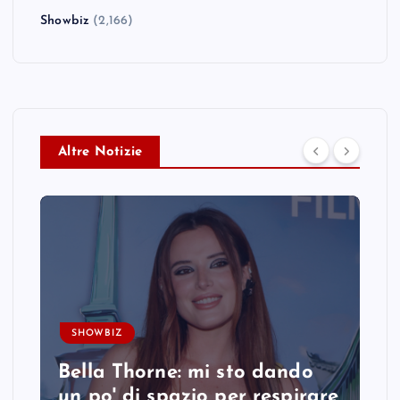
Showbiz
(2,166)
Altre Notizie
SHOWBIZ
Bella Thorne: mi sto dando
un po' di spazio per respirare