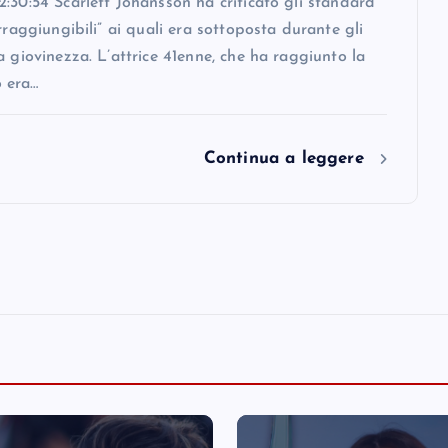
:30:54 Scarlett Johansson ha criticato gli standard
irraggiungibili” ai quali era sottoposta durante gli
a giovinezza. L’attrice 41enne, che ha raggiunto la
 era…
Continua a leggere