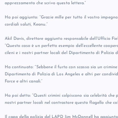
apprezzamento che scrivo questa lettera.”
Ha poi aggiunto: “Grazie mille per tutto il vostro impegno,
cordiali saluti, Keanu.”
Akil Davis, direttore aggiunto responsabile dell’Ufficio Fi
“Questo caso è un perfetto esempio dell’eccellente cooper
cileni e i nostri partner locali del Dipartimento di Polizia 
Ha continuato: “Sebbene il furto con scasso sia un crimine l
Dipartimento di Polizia di Los Angeles e altri per condivi
Force e altri canali.”
Ha poi detto: “Questi crimini colpiscono sia celebrità che 
nostri partner locali nel contrastare questo flagello che col
Il capo della polizia del LAPD Jim McDonnell ha aggiunto