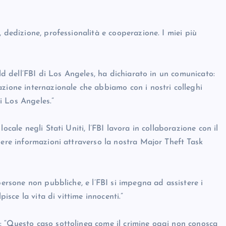
 dedizione, professionalità e cooperazione. I miei più
eld dell’FBI di Los Angeles, ha dichiarato in un comunicato:
azione internazionale che abbiamo con i nostri colleghi
di Los Angeles.”
ocale negli Stati Uniti, l’FBI lavora in collaborazione con il
dere informazioni attraverso la nostra Major Theft Task
persone non pubbliche, e l’FBI si impegna ad assistere i
pisce la vita di vittime innocenti.”
: “Questo caso sottolinea come il crimine oggi non conosca