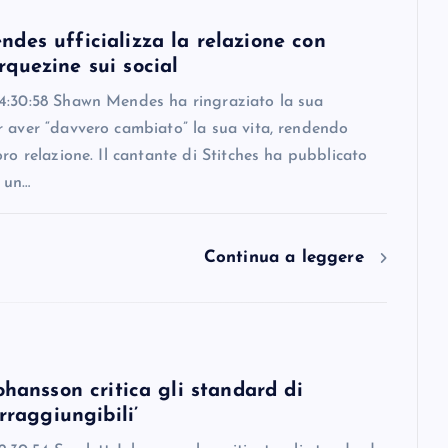
des ufficializza la relazione con
quezine sui social
4:30:58 Shawn Mendes ha ringraziato la sua
r aver “davvero cambiato” la sua vita, rendendo
oro relazione. Il cantante di Stitches ha pubblicato
 un…
Continua a leggere
ohansson critica gli standard di
irraggiungibili’