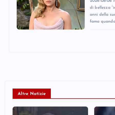
2026-08-06 12
di bellezza “
anni della su
fama quando
Altre Notizie