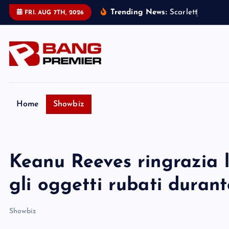
S
Trending News:
S
c
a
r
l
e
t
t
J
o
h
a
n
s
s
FRI. AUG 7TH, 2026
k
i
p
t
o
c
o
Home
Showbiz
n
t
e
Keanu Reeves ringrazia l’
n
t
gli oggetti rubati durant
Showbiz