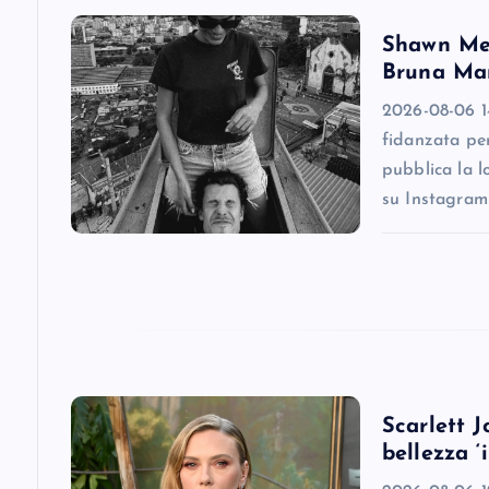
v
Shawn Men
Bruna Mar
i
2026-08-06 1
fidanzata pe
g
pubblica la l
su Instagram
a
t
i
o
Scarlett J
bellezza ‘
n