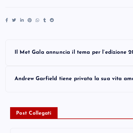
P
Il Met Gala annuncia il tema per l’edizione 
o
s
Andrew Garfield tiene privata la sua vita am
t
n
Post Collegati
a