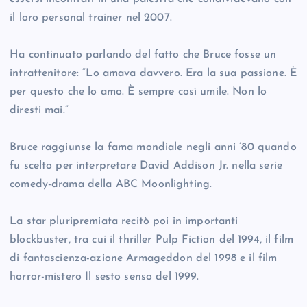
il loro personal trainer nel 2007.
Ha continuato parlando del fatto che Bruce fosse un
intrattenitore: “Lo amava davvero. Era la sua passione. È
per questo che lo amo. È sempre così umile. Non lo
diresti mai.”
Bruce raggiunse la fama mondiale negli anni ’80 quando
fu scelto per interpretare David Addison Jr. nella serie
comedy-drama della ABC Moonlighting.
La star pluripremiata recitò poi in importanti
blockbuster, tra cui il thriller Pulp Fiction del 1994, il film
di fantascienza-azione Armageddon del 1998 e il film
horror-mistero Il sesto senso del 1999.