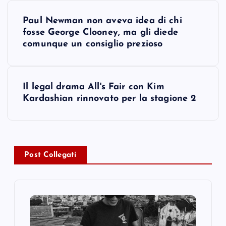
P
Paul Newman non aveva idea di chi
o
fosse George Clooney, ma gli diede
comunque un consiglio prezioso
s
t
Il legal drama All's Fair con Kim
Kardashian rinnovato per la stagione 2
n
a
v
Post Collegati
i
g