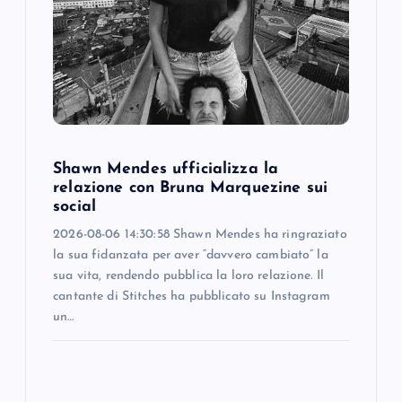
a
t
i
o
Shawn Mendes ufficializza la
n
relazione con Bruna Marquezine sui
social
2026-08-06 14:30:58 Shawn Mendes ha ringraziato
la sua fidanzata per aver “davvero cambiato” la
sua vita, rendendo pubblica la loro relazione. Il
cantante di Stitches ha pubblicato su Instagram
un…