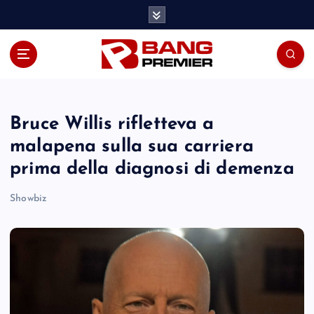
S
k
i
p
t
o
c
o
Bruce Willis rifletteva a
n
malapena sulla sua carriera
t
prima della diagnosi di demenza
e
n
Showbiz
t