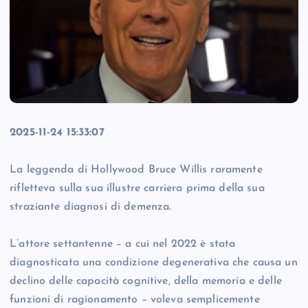
2025-11-24 15:33:07
La leggenda di Hollywood Bruce Willis raramente
rifletteva sulla sua illustre carriera prima della sua
straziante diagnosi di demenza.
L’attore settantenne – a cui nel 2022 è stata
diagnosticata una condizione degenerativa che causa un
declino delle capacità cognitive, della memoria e delle
funzioni di ragionamento – voleva semplicemente