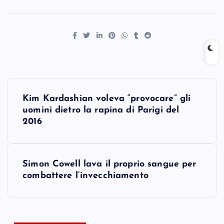
P
Kim Kardashian voleva “provocare” gli
o
uomini dietro la rapina di Parigi del
2016
s
t
Simon Cowell lava il proprio sangue per
combattere l’invecchiamento
n
a