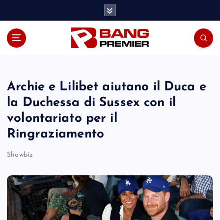
S
k
i
p
t
o
c
o
Archie e Lilibet aiutano il Duca e
n
la Duchessa di Sussex con il
t
volontariato per il
e
n
Ringraziamento
t
Showbiz