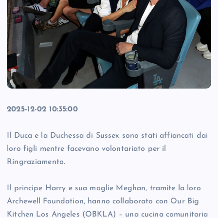
2025-12-02 10:35:00
Il Duca e la Duchessa di Sussex sono stati affiancati dai
loro figli mentre facevano volontariato per il
Ringraziamento.
Il principe Harry e sua moglie Meghan, tramite la loro
Archewell Foundation, hanno collaborato con Our Big
Kitchen Los Angeles (OBKLA) – una cucina comunitaria