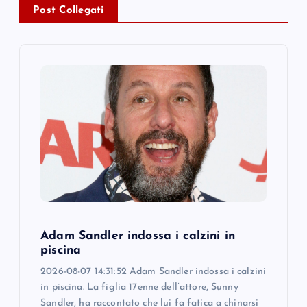
v
Post Collegati
i
g
a
t
i
o
Adam Sandler indossa i calzini in
n
piscina
2026-08-07 14:31:52 Adam Sandler indossa i calzini
in piscina. La figlia 17enne dell’attore, Sunny
Sandler, ha raccontato che lui fa fatica a chinarsi