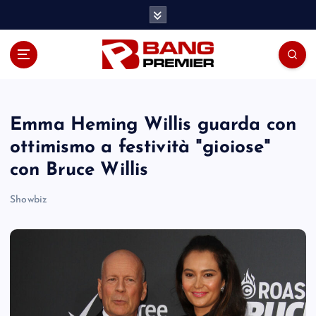
S
k
i
p
t
o
c
o
Emma Heming Willis guarda con
n
ottimismo a festività "gioiose"
t
con Bruce Willis
e
n
Showbiz
t