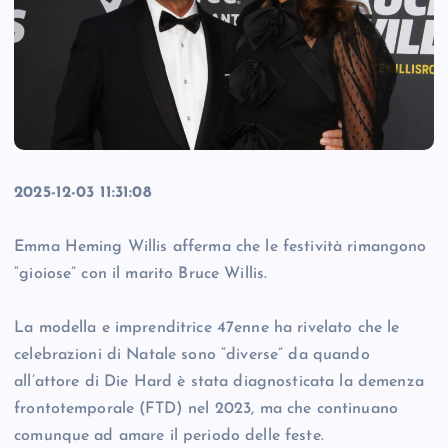
2025-12-03 11:31:08
Emma Heming Willis afferma che le festività rimangono
“gioiose” con il marito Bruce Willis.
La modella e imprenditrice 47enne ha rivelato che le
celebrazioni di Natale sono “diverse” da quando
all’attore di Die Hard è stata diagnosticata la demenza
frontotemporale (FTD) nel 2023, ma che continuano
comunque ad amare il periodo delle feste.