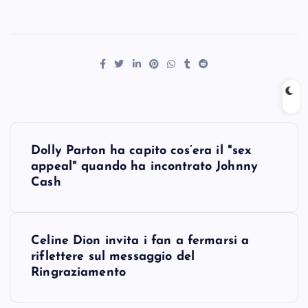
P
Dolly Parton ha capito cos’era il "sex
o
appeal" quando ha incontrato Johnny
Cash
s
t
Celine Dion invita i fan a fermarsi a
riflettere sul messaggio del
n
Ringraziamento
a