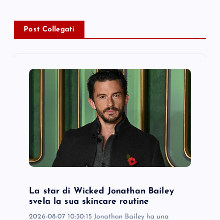
v
Post Collegati
i
g
a
t
i
o
n
La star di Wicked Jonathan Bailey
svela la sua skincare routine
2026-08-07 10:30:15 Jonathan Bailey ha una