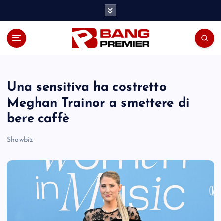
S
k
i
p
t
o
c
o
Una sensitiva ha costretto
n
Meghan Trainor a smettere di
t
bere caffè
e
n
Showbiz
t