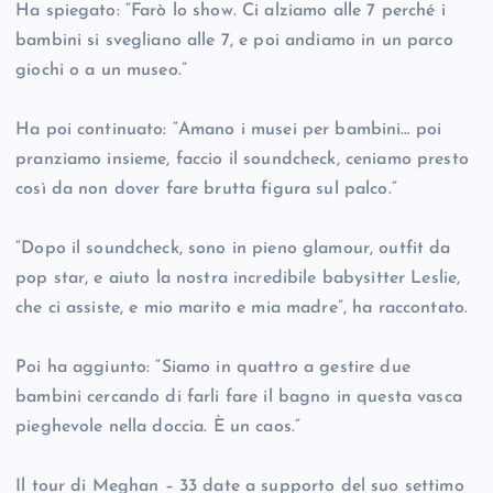
Ha spiegato: “Farò lo show. Ci alziamo alle 7 perché i
bambini si svegliano alle 7, e poi andiamo in un parco
giochi o a un museo.”
Ha poi continuato: “Amano i musei per bambini… poi
pranziamo insieme, faccio il soundcheck, ceniamo presto
così da non dover fare brutta figura sul palco.”
“Dopo il soundcheck, sono in pieno glamour, outfit da
pop star, e aiuto la nostra incredibile babysitter Leslie,
che ci assiste, e mio marito e mia madre”, ha raccontato.
Poi ha aggiunto: “Siamo in quattro a gestire due
bambini cercando di farli fare il bagno in questa vasca
pieghevole nella doccia. È un caos.”
Il tour di Meghan – 33 date a supporto del suo settimo