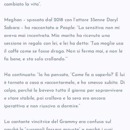
cambiato la vita”.
Meghan – sposata dal 2018 con l’attore 33enne Daryl
Sabara – ha raccontato a People: “La sensitiva non mi
aveva mai incontrata. Mio marito ha ricevuto una
sessione in regalo con lei, e lei ha detto: ‘Tua moglie usa
il caffè come se fosse droga. Non si ferma mai, e non le
fa bene, e sta solo crollando.’”
Ha continuato: “Io ho pensato, ‘Come fa a saperlo?’ E lui
è tornato a casa a raccontarmelo, e ho smesso subito. Di
colpo, perché lo bevevo tutto il giorno per sopravvivere
e stare stabile, poi crollavo e la sera ero ancora
iperattiva e non riuscivo a dormire.”
La cantante vincitrice del Grammy era confusa sul
perché le “surrenali fossero esauste” e perché i suoi