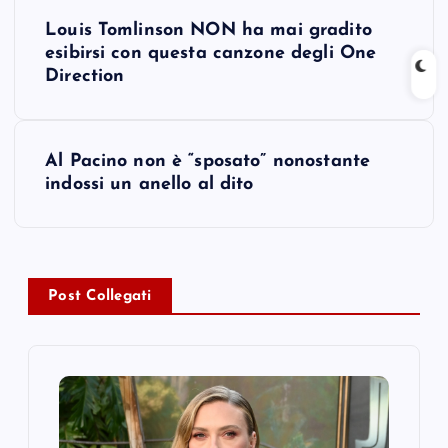
P
Louis Tomlinson NON ha mai gradito
o
esibirsi con questa canzone degli One
Direction
s
t
Al Pacino non è “sposato” nonostante
indossi un anello al dito
n
a
v
Post Collegati
i
g