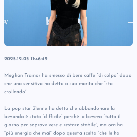
2025-12-05 11:46:49
Meghan Trainor ha smesso di bere caffè “di colpo” dopo
che una sensitiva ha detto a suo marito che “sta
crollando”.
La pop star 31enne ha detto che abbandonare la
bevanda è stato “difficile” perché la beveva “tutto il
giorno per sopravvivere e restare stabile”, ma ora ha
“più energia che mai” dopo questa scelta “che le ha