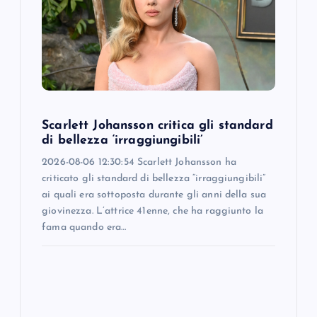
a
t
i
o
Scarlett Johansson critica gli standard
n
di bellezza ‘irraggiungibili’
2026-08-06 12:30:54 Scarlett Johansson ha
criticato gli standard di bellezza “irraggiungibili”
ai quali era sottoposta durante gli anni della sua
giovinezza. L’attrice 41enne, che ha raggiunto la
fama quando era…