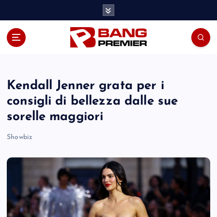
S
k
i
p
t
o
c
o
Kendall Jenner grata per i
n
consigli di bellezza dalle sue
t
sorelle maggiori
e
n
Showbiz
t