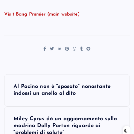
Visit Bang Premier (main website)
P
Al Pacino non è “sposato” nonostante
o
indossi un anello al dito
s
Miley Cyrus dà un aggiornamento sulla
t
madrina Dolly Parton riguardo ai
“problemi di salute”