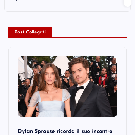
n
a
v
Post Collegati
i
g
a
t
i
o
Dylan Sprouse ricorda il suo incontro