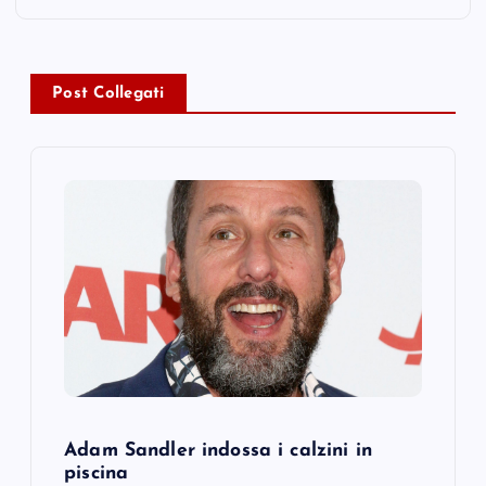
a
v
Post Collegati
i
g
a
t
i
o
Adam Sandler indossa i calzini in
n
piscina