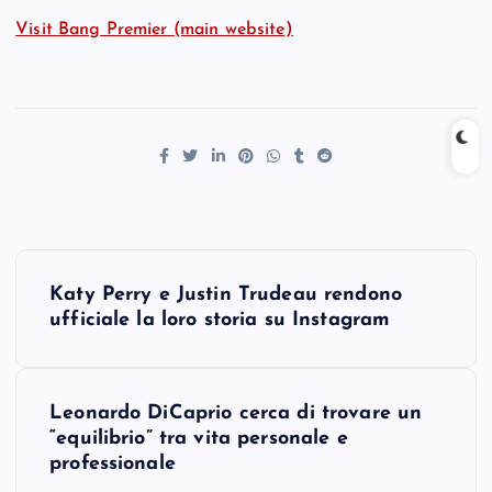
Visit Bang Premier (main website)
P
Katy Perry e Justin Trudeau rendono
o
ufficiale la loro storia su Instagram
s
Leonardo DiCaprio cerca di trovare un
t
“equilibrio” tra vita personale e
professionale
n