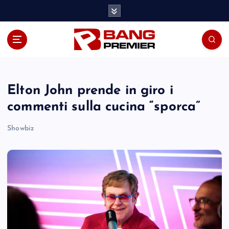
S
k
i
p
t
o
c
o
Elton John prende in giro i
n
commenti sulla cucina “sporca”
t
e
Showbiz
n
t